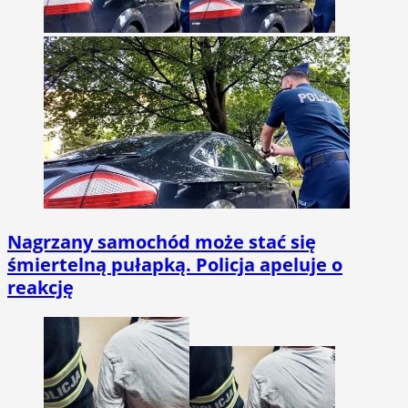
Nagrzany samochód może stać się
śmiertelną pułapką. Policja apeluje o
reakcję