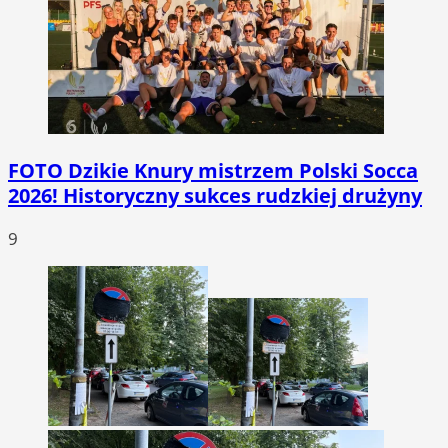
FOTO
Dzikie Knury mistrzem Polski Socca
2026! Historyczny sukces rudzkiej drużyny
9