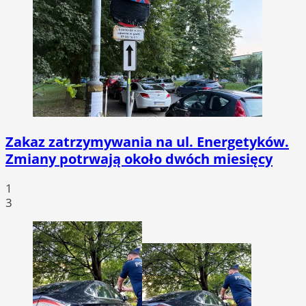
Zakaz zatrzymywania na ul. Energetyków.
Zmiany potrwają około dwóch miesięcy
1
3