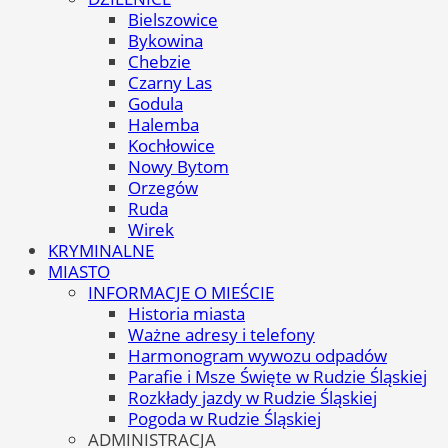
Bielszowice
Bykowina
Chebzie
Czarny Las
Godula
Halemba
Kochłowice
Nowy Bytom
Orzegów
Ruda
Wirek
KRYMINALNE
MIASTO
INFORMACJE O MIEŚCIE
Historia miasta
Ważne adresy i telefony
Harmonogram wywozu odpadów
Parafie i Msze Święte w Rudzie Śląskiej
Rozkłady jazdy w Rudzie Śląskiej
Pogoda w Rudzie Śląskiej
ADMINISTRACJA