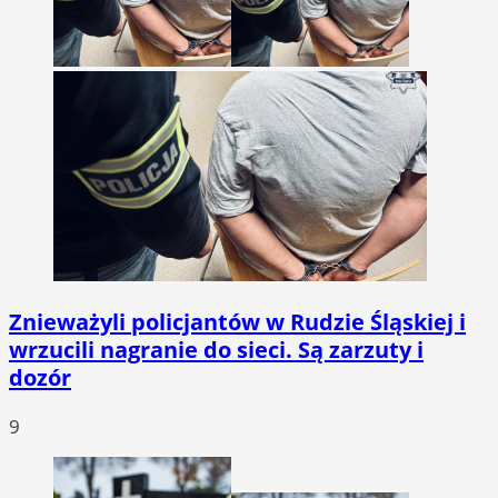
Znieważyli policjantów w Rudzie Śląskiej i
wrzucili nagranie do sieci. Są zarzuty i
dozór
9