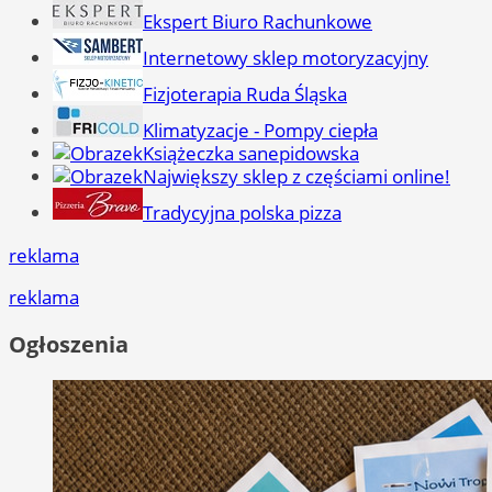
Ekspert Biuro Rachunkowe
Internetowy sklep motoryzacyjny
Fizjoterapia Ruda Śląska
Klimatyzacje - Pompy ciepła
Książeczka sanepidowska
Największy sklep z częściami online!
Tradycyjna polska pizza
reklama
reklama
Ogłoszenia