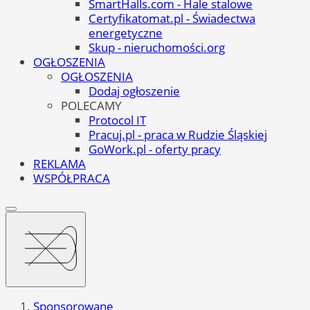
SmartHalls.com - Hale stalowe
Certyfikatomat.pl - Świadectwa
energetyczne
Skup - nieruchomości.org
OGŁOSZENIA
OGŁOSZENIA
Dodaj ogłoszenie
POLECAMY
Protocol IT
Pracuj.pl - praca w Rudzie Śląskiej
GoWork.pl - oferty pracy
REKLAMA
WSPÓŁPRACA
Sponsorowane