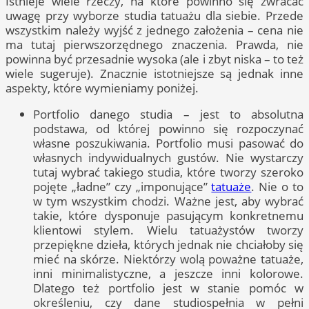
Istnieje wiele rzeczy, na które powinno się zwracać
uwagę przy wyborze studia tatuażu dla siebie. Przede
wszystkim należy wyjść z jednego założenia – cena nie
ma tutaj pierwszorzędnego znaczenia. Prawda, nie
powinna być przesadnie wysoka (ale i zbyt niska – to też
wiele sugeruje). Znacznie istotniejsze są jednak inne
aspekty, które wymieniamy poniżej.
Portfolio danego studia – jest to absolutna
podstawa, od której powinno się rozpoczynać
własne poszukiwania. Portfolio musi pasować do
własnych indywidualnych gustów. Nie wystarczy
tutaj wybrać takiego studia, które tworzy szeroko
pojęte „ładne” czy „imponujące”
tatuaże
. Nie o to
w tym wszystkim chodzi. Ważne jest, aby wybrać
takie, które dysponuje pasującym konkretnemu
klientowi stylem. Wielu tatuażystów tworzy
przepiękne dzieła, których jednak nie chciałoby się
mieć na skórze. Niektórzy wolą poważne tatuaże,
inni minimalistyczne, a jeszcze inni kolorowe.
Dlatego też portfolio jest w stanie pomóc w
określeniu, czy dane studiospełnia w pełni