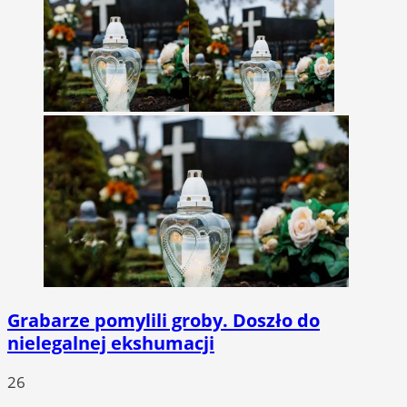
Grabarze pomylili groby. Doszło do
nielegalnej ekshumacji
26