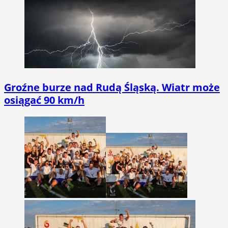
Groźne burze nad Rudą Śląską. Wiatr może
osiągać 90 km/h