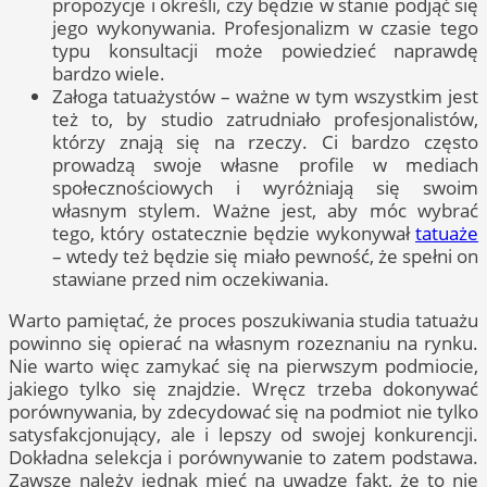
propozycje i określi, czy będzie w stanie podjąć się
jego wykonywania. Profesjonalizm w czasie tego
typu konsultacji może powiedzieć naprawdę
bardzo wiele.
Załoga tatuażystów – ważne w tym wszystkim jest
też to, by studio zatrudniało profesjonalistów,
którzy znają się na rzeczy. Ci bardzo często
prowadzą swoje własne profile w mediach
społecznościowych i wyróżniają się swoim
własnym stylem. Ważne jest, aby móc wybrać
tego, który ostatecznie będzie wykonywał
tatuaże
– wtedy też będzie się miało pewność, że spełni on
stawiane przed nim oczekiwania.
Warto pamiętać, że proces poszukiwania studia tatuażu
powinno się opierać na własnym rozeznaniu na rynku.
Nie warto więc zamykać się na pierwszym podmiocie,
jakiego tylko się znajdzie. Wręcz trzeba dokonywać
porównywania, by zdecydować się na podmiot nie tylko
satysfakcjonujący, ale i lepszy od swojej konkurencji.
Dokładna selekcja i porównywanie to zatem podstawa.
Zawsze należy jednak mieć na uwadze fakt, że to nie