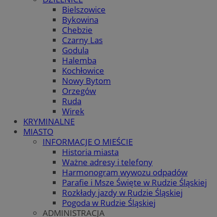
Bielszowice
Bykowina
Chebzie
Czarny Las
Godula
Halemba
Kochłowice
Nowy Bytom
Orzegów
Ruda
Wirek
KRYMINALNE
MIASTO
INFORMACJE O MIEŚCIE
Historia miasta
Ważne adresy i telefony
Harmonogram wywozu odpadów
Parafie i Msze Święte w Rudzie Śląskiej
Rozkłady jazdy w Rudzie Śląskiej
Pogoda w Rudzie Śląskiej
ADMINISTRACJA