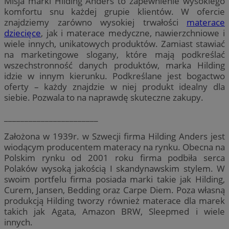
Misja marki Hilding Anders to zapewnienie wysokiego
komfortu snu każdej grupie klientów. W ofercie
znajdziemy zarówno wysokiej trwałości
materace
dziecięce
, jak i materace medyczne, nawierzchniowe i
wiele innych, unikatowych produktów. Zamiast stawiać
na marketingowe slogany, które mają podkreślać
wszechstronność danych produktów, marka Hilding
idzie w innym kierunku. Podkreślane jest bogactwo
oferty – każdy znajdzie w niej produkt idealny dla
siebie. Pozwala to na naprawdę skuteczne zakupy.
_______________________
Założona w 1939r. w Szwecji firma Hilding Anders jest
wiodącym producentem materacy na rynku. Obecna na
Polskim rynku od 2001 roku firma podbiła serca
Polaków wysoką jakością I skandynawskim stylem. W
swoim portfelu firma posiada marki takie jak Hilding,
Curem, Jansen, Bedding oraz Carpe Diem. Poza własną
produkcją Hilding tworzy również materace dla marek
takich jak Agata, Amazon BRW, Sleepmed i wiele
innych.