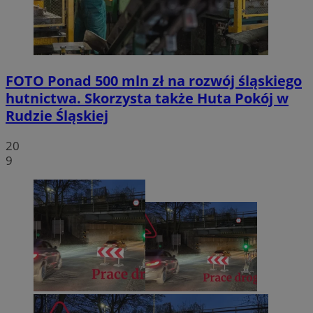
FOTO
Ponad 500 mln zł na rozwój śląskiego
hutnictwa. Skorzysta także Huta Pokój w
Rudzie Śląskiej
20
9