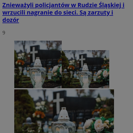
Znieważyli policjantów w Rudzie Śląskiej i
wrzucili nagranie do sieci. Są zarzuty i
dozór
9