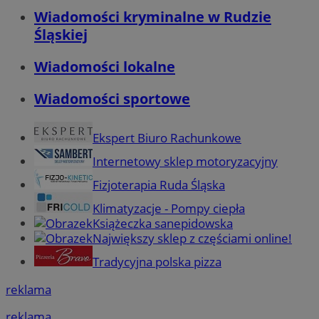
Wiadomości kryminalne w Rudzie
Śląskiej
Wiadomości lokalne
Wiadomości sportowe
Ekspert Biuro Rachunkowe
Internetowy sklep motoryzacyjny
Fizjoterapia Ruda Śląska
Klimatyzacje - Pompy ciepła
Książeczka sanepidowska
Największy sklep z częściami online!
Tradycyjna polska pizza
reklama
reklama