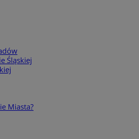
adów
e Śląskiej
kiej
ie Miasta?