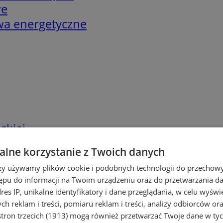
we
twa energetyczne
skiej
lne korzystanie z Twoich danych
rzy używamy plików cookie i podobnych technologii do przechow
ępu do informacji na Twoim urządzeniu oraz do przetwarzania 
dres IP, unikalne identyfikatory i dane przeglądania, w celu wyświ
h reklam i treści, pomiaru reklam i treści, analizy odbiorców or
tron trzecich (1913)
mogą również przetwarzać Twoje dane w tych