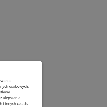
ywania i
danych osobowych,
etlania
az ulepszania
 i innych celach,