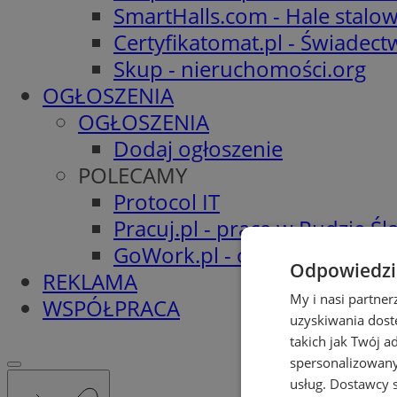
SmartHalls.com - Hale stalo
Certyfikatomat.pl - Świadec
Skup - nieruchomości.org
OGŁOSZENIA
OGŁOSZENIA
Dodaj ogłoszenie
POLECAMY
Protocol IT
Pracuj.pl - praca w Rudzie Ślą
GoWork.pl - oferty pracy
Odpowiedzia
REKLAMA
My i nasi partne
WSPÓŁPRACA
uzyskiwania dost
takich jak Twój a
spersonalizowanyc
usług.
Dostawcy s