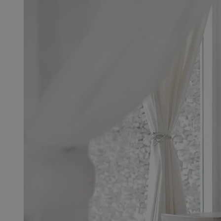
SessID
QeSessID
MvSessID
msToken
__cf_bm
__cf_bm
VISITOR_PRIVACY_
CookieScriptConse