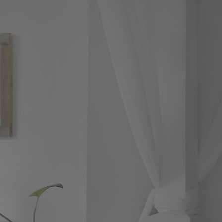
tyfikator sesji.
tyfikator sesji.
tyfikator sesji.
 celów
a, zapewniając, że
i, a ich dane są
przez witrynę
sług.
iania ludzi i botów.
ernetowej, ponieważ
aportów na temat
towej.
iania ludzi i botów.
ernetowej, ponieważ
aportów na temat
towej.
o przechowywania
watności dla ich
dane dotyczące
olityki i
ając, że ich
e w przyszłych
zez usługę Cookie-