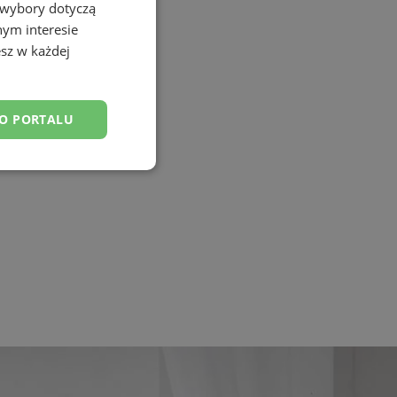
 wybory dotyczą
nym interesie
sz w każdej
DO PORTALU
esklasyfikowane
ane
owanie użytkownika i
j.