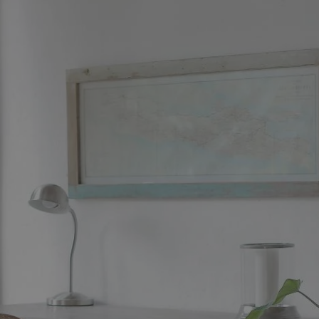
rudaslaska.com.pl
1 rok
Ten plik cookie przechowuje iden
rudaslaska.com.pl
1 rok
Ten plik cookie przechowuje iden
rudaslaska.com.pl
1 rok
Ten plik cookie przechowuje iden
.tiktok.com
1 tydzień 3 dni
Ten plik cookie jest używany do
uwierzytelniania i bezpieczeństw
użytkownicy pozostają zalogowan
zabezpieczone, jak poruszać się 
internetową lub interakcji z jej u
30 minut
Ten plik cookie służy do rozróżn
Cloudflare Inc.
Jest to korzystne dla strony int
.x.com
umożliwia tworzenie ważnych r
korzystania z jej witryny interne
29 minut 59
Ten plik cookie służy do rozróżn
Cloudflare Inc.
sekund
Jest to korzystne dla strony int
.twitter.com
umożliwia tworzenie ważnych r
korzystania z jej witryny interne
Polityce prywatności Google
METADATA
5 miesięcy 4
Ten plik cookie jest używany d
YouTube
tygodnie
zgody użytkownika i wyboru pry
.youtube.com
interakcji z witryną. Rejestruje 
zgody odwiedzającego na różne p
ustawienia prywatności, zapewni
preferencje zostaną uhonorowan
sesjach.
nt
4 tygodnie 2 dni
Ten plik cookie jest używany pr
CookieScript