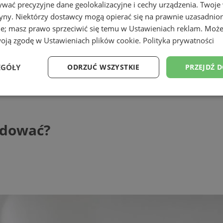
wać precyzyjne dane geolokalizacyjne i cechy urządzenia. Twoje
tryny. Niektórzy dostawcy mogą opierać się na prawnie uzasadnio
ie; masz prawo sprzeciwić się temu w
Ustawieniach reklam
. Może
woją zgodę w
Ustawieniach plików cookie
.
Polityka prywatności
EGÓŁY
ODRZUĆ WSZYSTKIE
PRZEJDŹ 
ać?
Wydajność
Targetowanie
Funkcjonalność
Ni
cydować?
ezbędne
Wydajność
Targetowanie
Funkcjonalność
Niesklasyfikow
ie umożliwiają korzystanie z podstawowych funkcji strony internetowej, takich jak log
Bez niezbędnych plików cookie nie można prawidłowo korzystać ze strony internetowe
Provider
/
Okres
Opis
Domena
przechowywania