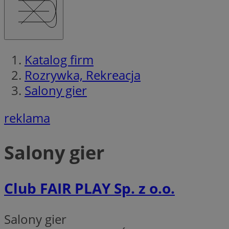
Ni
Niezbędne pliki cook
Katalog firm
zarządzanie kontem. 
Rozrywka, Rekreacja
Nazwa
Salony gier
SessID
reklama
QeSessID
MvSessID
msToken
Salony gier
Club FAIR PLAY Sp. z o.o.
__cf_bm
Salony gier
__cf_bm