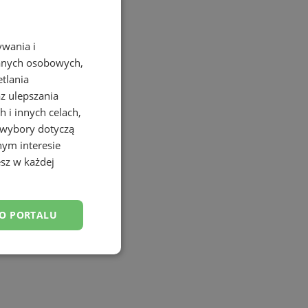
ywania i
danych osobowych,
etlania
az ulepszania
 i innych celach,
 wybory dotyczą
nym interesie
sz w każdej
DO PORTALU
esklasyfikowane