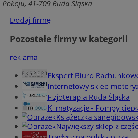
Pokoju, 41-709 Ruda Śląska
Dodaj firmę
VISITOR_PRIVACY_
Pozostałe firmy w kategorii
CookieScriptConse
reklama
Ekspert Biuro Rachunkow
Internetowy sklep motory
Provider
Nazwa
Domena
Fizjoterapia Ruda Śląska
Nazwa
Nazwa
ttwid
.tiktok.c
Klimatyzacje - Pompy ciepł
_clsk
_fbp
Książeczka sanepidows
Największy sklep z częśc
FCCDCF
MR
Tradycyjna polska pizza