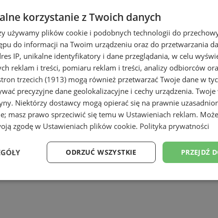
we
lne korzystanie z Twoich danych
twa energetyczne
rzy używamy plików cookie i podobnych technologii do przechow
ępu do informacji na Twoim urządzeniu oraz do przetwarzania 
dres IP, unikalne identyfikatory i dane przeglądania, w celu wyświ
h reklam i treści, pomiaru reklam i treści, analizy odbiorców or
tron trzecich (1913)
mogą również przetwarzać Twoje dane w tych
wać precyzyjne dane geolokalizacyjne i cechy urządzenia. Twoje
tryny. Niektórzy dostawcy mogą opierać się na prawnie uzasadnio
ie; masz prawo sprzeciwić się temu w
Ustawieniach reklam
. Może
skiej
woją zgodę w
Ustawieniach plików cookie
.
Polityka prywatności
EGÓŁY
ODRZUĆ WSZYSTKIE
PRZEJDŹ 
Wydajność
Targetowanie
Funkcjonalność
Ni