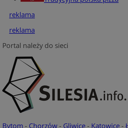
_ga
MUID
reklama
reklama
SM
_ga_ES69V3SCKQ
Portal należy do sieci
OAID
ANONCHK
MR
__eoi
MUID
_clck
YSC
_clsk
Bytom
-
Chorzów
-
Gliwice
-
Katowice
-