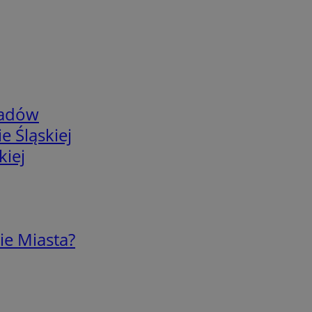
adów
e Śląskiej
kiej
ie Miasta?