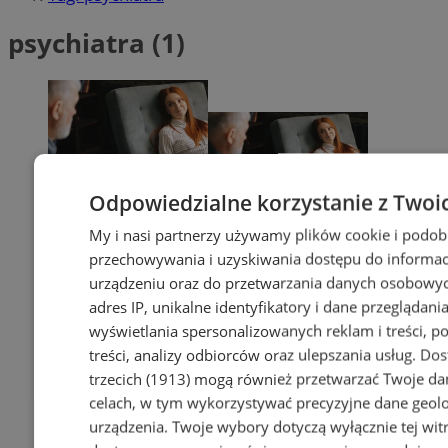
psychiatra (1)
Odpowiedzialne korzystanie z Twoi
My i nasi partnerzy używamy plików cookie i podob
przechowywania i uzyskiwania dostępu do informac
urządzeniu oraz do przetwarzania danych osobowych
adres IP, unikalne identyfikatory i dane przeglądania
wyświetlania spersonalizowanych reklam i treści, p
treści, analizy odbiorców oraz ulepszania usług.
Dos
trzecich (1913)
mogą również przetwarzać Twoje dan
celach, w tym wykorzystywać precyzyjne dane geolok
urządzenia. Twoje wybory dotyczą wyłącznie tej wit