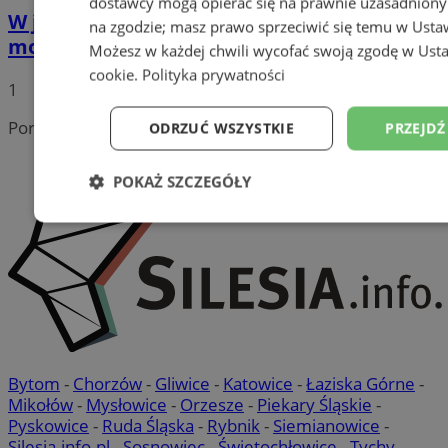
dostawcy mogą opierać się na prawnie uzasadniony
W jakich problemach u dorosłych i dzieci
na zgodzie; masz prawo sprzeciwić się temu w
Usta
może pomóc psychiatra?
Możesz w każdej chwili wycofać swoją zgodę w
Usta
cookie
.
Polityka prywatności
1
Portal należy do sieci
ODRZUĆ WSZYSTKIE
PRZEJDŹ
POKAŻ SZCZEGÓŁY
Niezbędne
Wydajność
Targetowanie
Niesklasyfikowane
Bytom
-
Chorzów
-
Gliwice
-
Katowice
-
Łaziska Górne
-
Mikołów
-
Mysłowice
-
Orzesze
-
Piekary Śląskie
-
Pyskowice
-
Ruda Śląska
-
Rybnik
-
Siemianowice
-
Silesia.info.pl
-
Sosnowiec
-
Świętochłowice
-
Tychy
-
Niezbędne
Wydajność
Targetowanie
Fun