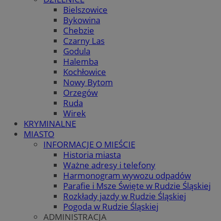
Bielszowice
Bykowina
Chebzie
Czarny Las
Godula
Halemba
Kochłowice
Nowy Bytom
Orzegów
Ruda
Wirek
KRYMINALNE
MIASTO
INFORMACJE O MIEŚCIE
Historia miasta
Ważne adresy i telefony
Harmonogram wywozu odpadów
Parafie i Msze Święte w Rudzie Śląskiej
Rozkłady jazdy w Rudzie Śląskiej
Pogoda w Rudzie Śląskiej
ADMINISTRACJA