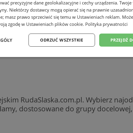
wać precyzyjne dane geolokalizacyjne i cechy urządzenia. Twoje
tryny. Niektórzy dostawcy mogą opierać się na prawnie uzasadnio
ie; masz prawo sprzeciwić się temu w
Ustawieniach reklam
. Może
woją zgodę w
Ustawieniach plików cookie
.
Polityka prywatności
EGÓŁY
ODRZUĆ WSZYSTKIE
PRZEJDŹ 
Wydajność
Targetowanie
Funkcjonalność
Ni
ejskim RudaSlaska.com.pl. Wybierz najo
ezbędne
Wydajność
Targetowanie
Funkcjonalność
Niesklasyfikow
lamy, dostosowane do grupy docelowej, d
ie umożliwiają korzystanie z podstawowych funkcji strony internetowej, takich jak log
Bez niezbędnych plików cookie nie można prawidłowo korzystać ze strony internetowe
Provider
/
Okres
Opis
Domena
przechowywania