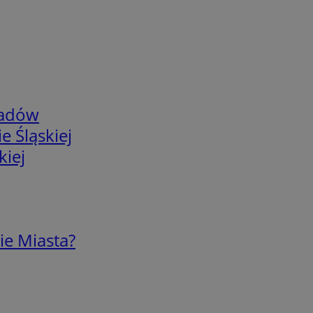
adów
e Śląskiej
kiej
ie Miasta?