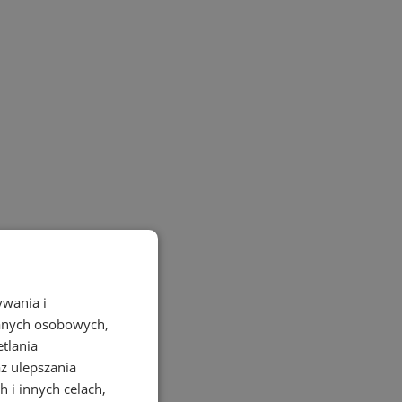
ywania i
danych osobowych,
etlania
az ulepszania
 i innych celach,