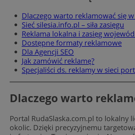
SessID
Dlaczego warto reklamować się w
QeSessID
Sieć silesia.info.pl – siła zasięgu
MvSessID
Reklama lokalna i zasięg wojewód
msToken
Dostępne formaty reklamowe
Dla Agencji SEO
__cf_bm
Jak zamówić reklamę?
Specjaliści ds. reklamy w sieci porta
__cf_bm
Dlaczego warto reklam
VISITOR_PRIVACY_
Portal RudaSlaska.com.pl to lokalny l
okolic. Dzięki precyzyjnemu targeto
CookieScriptConse