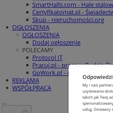
SmartHalls.com - Hale stalo
Certyfikatomat.pl - Świadec
Skup - nieruchomości.org
OGŁOSZENIA
OGŁOSZENIA
Dodaj ogłoszenie
POLECAMY
Protocol IT
Pracuj.pl - praca w Rudzie Ślą
GoWork.pl - oferty pracy
Odpowiedzia
REKLAMA
My i nasi partne
WSPÓŁPRACA
uzyskiwania dost
takich jak Twój a
spersonalizowanyc
usług.
Dostawcy s