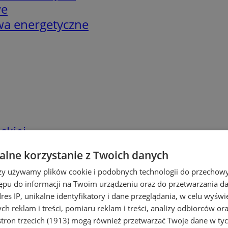
we
twa energetyczne
skiej
lne korzystanie z Twoich danych
rzy używamy plików cookie i podobnych technologii do przechow
ępu do informacji na Twoim urządzeniu oraz do przetwarzania 
dres IP, unikalne identyfikatory i dane przeglądania, w celu wyświ
h reklam i treści, pomiaru reklam i treści, analizy odbiorców or
tron trzecich (1913)
mogą również przetwarzać Twoje dane w tych