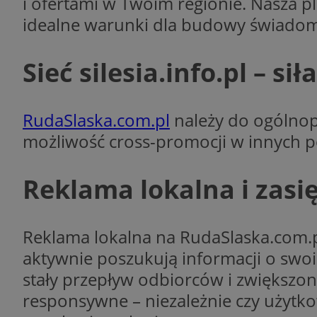
i ofertami w Twoim regionie. Nasza p
idealne warunki dla budowy świadom
Sieć silesia.info.pl – sił
Provider
Nazwa
Domena
Nazwa
Nazwa
ttwid
.tiktok.c
RudaSlaska.com.pl
należy do ogólnopo
_clsk
_fbp
możliwość cross-promocji w innych po
FCCDCF
MR
Reklama lokalna i zasi
_ga
MUID
Reklama lokalna na RudaSlaska.com.pl
aktywnie poszukują informacji o swo
stały przepływ odbiorców i zwiększon
SM
_ga_ES69V3SCKQ
responsywne – niezależnie czy użytko