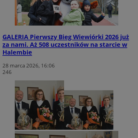
CookieScriptConsent
4 tygodnie 
CookieScript
rudaslaska.com.pl
GALERIA
Pierwszy Bieg Wiewiórki 2026 już
za nami. Aż 508 uczestników na starcie w
Halembie
28 marca 2026, 16:06
246
Provider
/
Okres
Nazwa
Opis
Domena
Provider
przechowywania
/
Okres
Nazwa
Opi
Domena
przechowywania
ttwid
.tiktok.com
11 miesięcy 4
Ten plik cookie jest
Provider
/
Okres