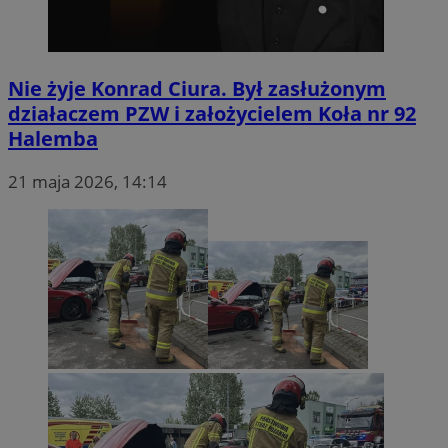
Nie żyje Konrad Ciura. Był zasłużonym
działaczem PZW i założycielem Koła nr 92
Halemba
21 maja 2026, 14:14