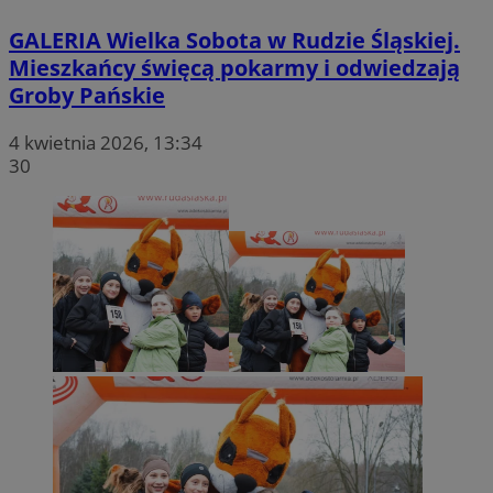
sekun
.twitter.com
GALERIA
Wielka Sobota w Rudzie Śląskiej.
Mieszkańcy święcą pokarmy i odwiedzają
Groby Pańskie
4 kwietnia 2026, 13:34
30
VISITOR_PRIVACY_METADATA
5 miesięc
YouTube
tygodni
.youtube.com