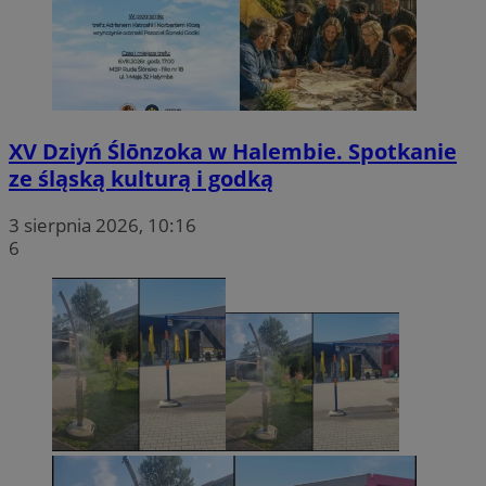
XV Dziyń Ślōnzoka w Halembie. Spotkanie
ze śląską kulturą i godką
3 sierpnia 2026, 10:16
6