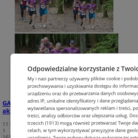
Odpowiedzialne korzystanie z Twoi
My i nasi partnerzy używamy plików cookie i podob
przechowywania i uzyskiwania dostępu do informac
urządzeniu oraz do przetwarzania danych osobowych
adres IP, unikalne identyfikatory i dane przeglądania
GALERIA
Bieg Wiewiórki w Rudzie Śląskiej –
wyświetlania spersonalizowanych reklam i treści, p
aktywna sobota z mieszkańcami
treści, analizy odbiorców oraz ulepszania usług.
Dos
trzecich (1913)
mogą również przetwarzać Twoje dan
11 maja 2026, 12:22
1
celach, w tym wykorzystywać precyzyjne dane geolok
161
urządzenia. Twoje wybory dotyczą wyłącznie tej wit