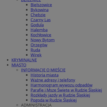
Bielszowice
Bykowina
Chebzie
Czarny Las
Godula
Halemba
Kochłowice
Nowy Bytom
Orzegów
Ruda
Wirek
KRYMINALNE
MIASTO
INFORMACJE O MIEŚCIE
Historia miasta
Ważne adresy i telefony
Harmonogram wywozu odpadów
Parafie i Msze Święte w Rudzie Śląskiej
Rozkłady jazdy w Rudzie Śląskiej
Pogoda w Rudzie Śląskiej
ADMINISTRACJA