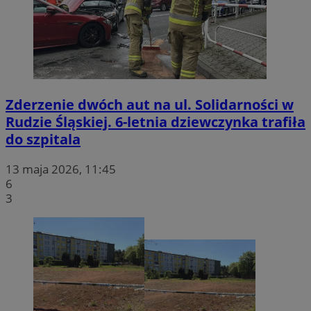
Zderzenie dwóch aut na ul. Solidarności w
Rudzie Śląskiej. 6-letnia dziewczynka trafiła
do szpitala
13 maja 2026, 11:45
6
3