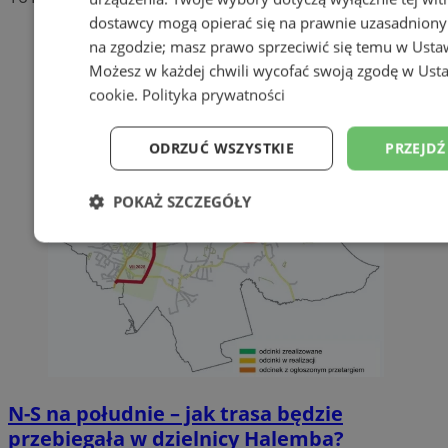
dostawcy mogą opierać się na prawnie uzasadniony
na zgodzie; masz prawo sprzeciwić się temu w
Usta
Możesz w każdej chwili wycofać swoją zgodę w
Usta
cookie
.
Polityka prywatności
ODRZUĆ WSZYSTKIE
PRZEJDŹ
POKAŻ SZCZEGÓŁY
Niezbędne
Wydajność
Targetowanie
Niesklasyfikowane
N-S na południe – jak trasa będzie
przebiegała w dzielnicy Halemba?