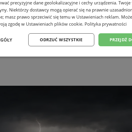
wać precyzyjne dane geolokalizacyjne i cechy urządzenia. Twoje
tryny. Niektórzy dostawcy mogą opierać się na prawnie uzasadnio
ie; masz prawo sprzeciwić się temu w
Ustawieniach reklam
. Może
woją zgodę w
Ustawieniach plików cookie
.
Polityka prywatności
EGÓŁY
ODRZUĆ WSZYSTKIE
PRZEJDŹ 
Wydajność
Targetowanie
Funkcjonalność
Ni
ezbędne
Wydajność
Targetowanie
Funkcjonalność
Niesklasyfikow
ie umożliwiają korzystanie z podstawowych funkcji strony internetowej, takich jak log
Bez niezbędnych plików cookie nie można prawidłowo korzystać ze strony internetowe
Provider
/
Okres
Opis
Domena
przechowywania