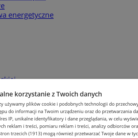
we
twa energetyczne
skiej
lne korzystanie z Twoich danych
rzy używamy plików cookie i podobnych technologii do przechow
ępu do informacji na Twoim urządzeniu oraz do przetwarzania 
dres IP, unikalne identyfikatory i dane przeglądania, w celu wyświ
h reklam i treści, pomiaru reklam i treści, analizy odbiorców or
tron trzecich (1913)
mogą również przetwarzać Twoje dane w tych