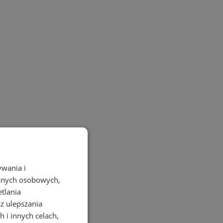
ywania i
danych osobowych,
etlania
az ulepszania
 i innych celach,