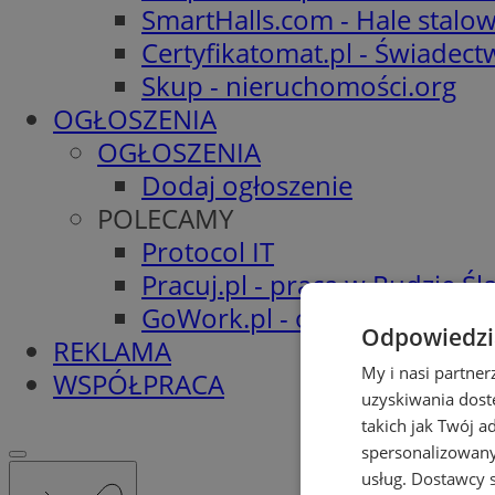
SmartHalls.com - Hale stalo
Certyfikatomat.pl - Świadec
Skup - nieruchomości.org
OGŁOSZENIA
OGŁOSZENIA
Dodaj ogłoszenie
POLECAMY
Protocol IT
Pracuj.pl - praca w Rudzie Ślą
GoWork.pl - oferty pracy
Odpowiedzia
REKLAMA
My i nasi partne
WSPÓŁPRACA
uzyskiwania dost
takich jak Twój a
spersonalizowanyc
usług.
Dostawcy s