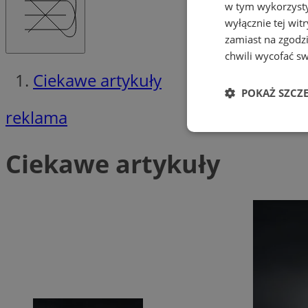
w tym wykorzysty
wyłącznie tej wi
zamiast na zgodz
chwili wycofać s
Ciekawe artykuły
POKAŻ SZCZ
reklama
Niezbędne
Ciekawe artykuły
Ni
Niezbędne pliki cook
zarządzanie kontem. 
Nazwa