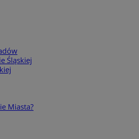
adów
e Śląskiej
kiej
ie Miasta?