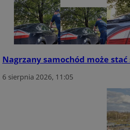
Provider
Nazwa
Domena
Nazwa
Nazwa
ttwid
.tiktok.c
_clsk
_fbp
Nagrzany samochód może stać si
FCCDCF
MR
6 sierpnia 2026, 11:05
_ga
MUID
SM
_ga_ES69V3SCKQ