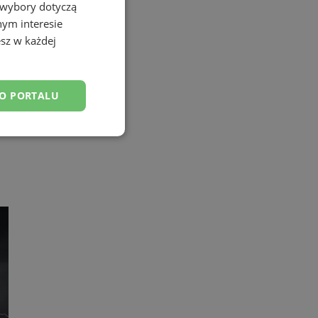
 wybory dotyczą
nym interesie
sz w każdej
DO PORTALU
esklasyfikowane
ane
owanie użytkownika i
j.