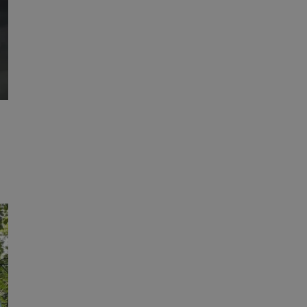
tyfikator sesji.
tyfikator sesji.
tyfikator sesji.
 celów
a, zapewniając, że
i, a ich dane są
przez witrynę
sług.
iania ludzi i botów.
ernetowej, ponieważ
aportów na temat
towej.
iania ludzi i botów.
ernetowej, ponieważ
aportów na temat
towej.
o przechowywania
watności dla ich
dane dotyczące
olityki i
ając, że ich
e w przyszłych
zez usługę Cookie-