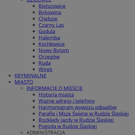
Bielszowice
Bykowina
Chebzie
Czarny Las
Godula
Halemba
Kochłowice
Nowy Bytom
Orzegów
Ruda
Wirek
KRYMINALNE
MIASTO
INFORMACJE O MIEŚCIE
Historia miasta
Ważne adresy i telefony
Harmonogram wywozu odpadów
Parafie i Msze Święte w Rudzie Śląskiej
Rozkłady jazdy w Rudzie Śląskiej
Pogoda w Rudzie Śląskiej
ADMINISTRACJA