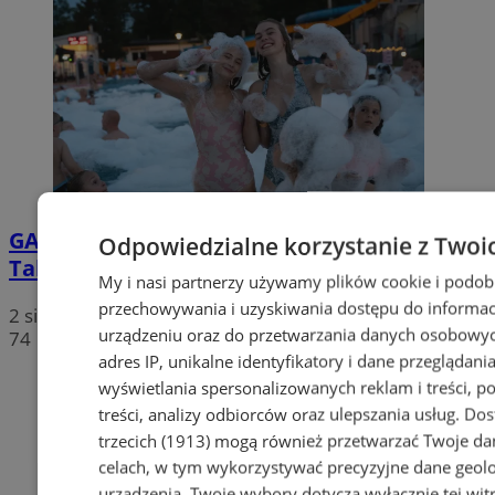
GALERIA
Piana, muzyka i zabawa w wodzie.
Odpowiedzialne korzystanie z Twoi
Tak wyglądał wieczór na rudzkim basenie
My i nasi partnerzy używamy plików cookie i podob
przechowywania i uzyskiwania dostępu do informac
2 sierpnia 2026, 13:57
urządzeniu oraz do przetwarzania danych osobowych
74
adres IP, unikalne identyfikatory i dane przeglądania
wyświetlania spersonalizowanych reklam i treści, p
treści, analizy odbiorców oraz ulepszania usług.
Dos
trzecich (1913)
mogą również przetwarzać Twoje dan
celach, w tym wykorzystywać precyzyjne dane geolok
urządzenia. Twoje wybory dotyczą wyłącznie tej wit