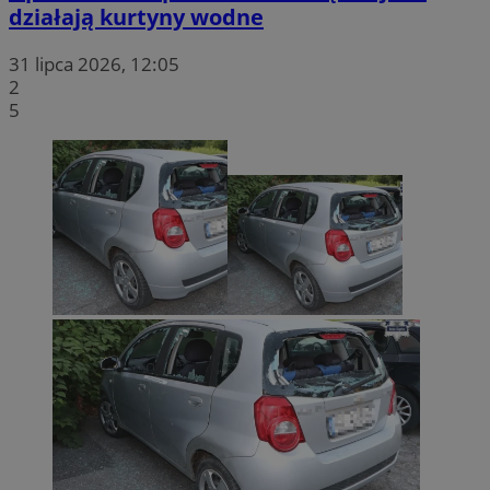
działają kurtyny wodne
sekun
.twitter.com
31 lipca 2026, 12:05
2
5
VISITOR_PRIVACY_METADATA
5 miesięc
YouTube
tygodni
.youtube.com