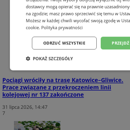
dostawcy mogą opierać się na prawnie uzasadniony
na zgodzie; masz prawo sprzeciwić się temu w
Usta
Możesz w każdej chwili wycofać swoją zgodę w
Usta
cookie
.
Polityka prywatności
ODRZUĆ WSZYSTKIE
PRZEJDŹ
POKAŻ SZCZEGÓŁY
Niezbędne
Wydajność
Targetowanie
Pociągi wróciły na trasę Katowice–Gliwice.
Prace związane z przekroczeniem linii
kolejowej nr 137 zakończone
Niesklasyfikowane
31 lipca 2026, 14:47
7