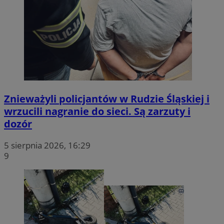
Znieważyli policjantów w Rudzie Śląskiej i
wrzucili nagranie do sieci. Są zarzuty i
dozór
5 sierpnia 2026, 16:29
9