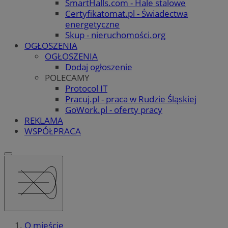
SmartHalls.com - Hale stalowe
Certyfikatomat.pl - Świadectwa
energetyczne
Skup - nieruchomości.org
OGŁOSZENIA
OGŁOSZENIA
Dodaj ogłoszenie
POLECAMY
Protocol IT
Pracuj.pl - praca w Rudzie Śląskiej
GoWork.pl - oferty pracy
REKLAMA
WSPÓŁPRACA
O mieście