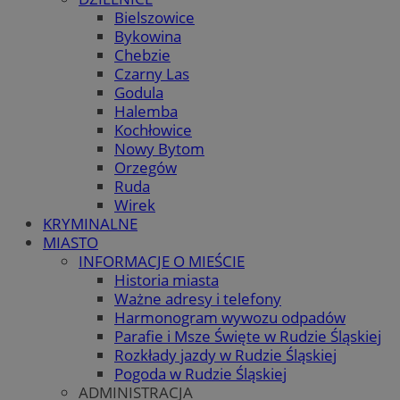
Bielszowice
Bykowina
Chebzie
Czarny Las
Godula
Halemba
Kochłowice
Nowy Bytom
Orzegów
Ruda
Wirek
KRYMINALNE
MIASTO
INFORMACJE O MIEŚCIE
Historia miasta
Ważne adresy i telefony
Harmonogram wywozu odpadów
Parafie i Msze Święte w Rudzie Śląskiej
Rozkłady jazdy w Rudzie Śląskiej
Pogoda w Rudzie Śląskiej
ADMINISTRACJA