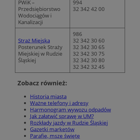
PWiK –
994
Przedsiębiorstwo
32 342 42 00
Wodociągów i
Kanalizacji
986
Straż Miejska
32 342 30 60
Posterunek Straży
32 342 30 65
Miejskiej w Rudzie
32 342 30 75
Śląskiej
32 342 30 80
32 342 32 45
Zobacz również:
Historia miasta
Ważne telefony i adresy
Harmonogram wywozu odpadów
Jak załatwić sprawę w UM?
Rozkłady jazdy w Rudzie Śląskiej
Gazetki marketów
Parafie, msze święte