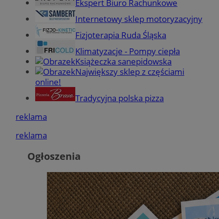
Ekspert Biuro Rachunkowe
Internetowy sklep motoryzacyjny
Fizjoterapia Ruda Śląska
Klimatyzacje - Pompy ciepła
Książeczka sanepidowska
Największy sklep z częściami
online!
Tradycyjna polska pizza
reklama
reklama
Ogłoszenia