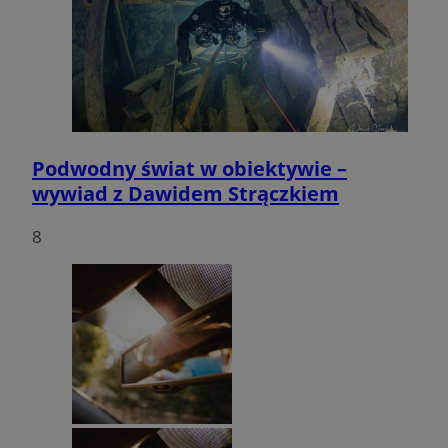
Podwodny świat w obiektywie –
wywiad z Dawidem Strączkiem
8