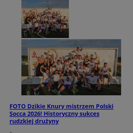
FOTO
Dzikie Knury mistrzem Polski
Socca 2026! Historyczny sukces
rudzkiej drużyny