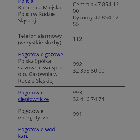
Policja
Centrala 47 854 12
Komenda Miejska
00
Policji w Rudzie
Dyżurny 47 854 12
Śląskiej
55
Telefon alarmowy
112
(wszystkie służby)
Pogotowie gazowe
Polska Spółka
992
Gazownictwa Sp. z
32 398 50 00
o.o. Gazownia w
Rudzie Śląskiej
Pogotowie
993
ciepłownicze
32 416 74 74
Pogotowie
991
energetyczne
Pogotowie wod.-
kan.