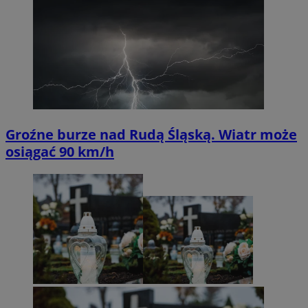
Groźne burze nad Rudą Śląską. Wiatr może
osiągać 90 km/h