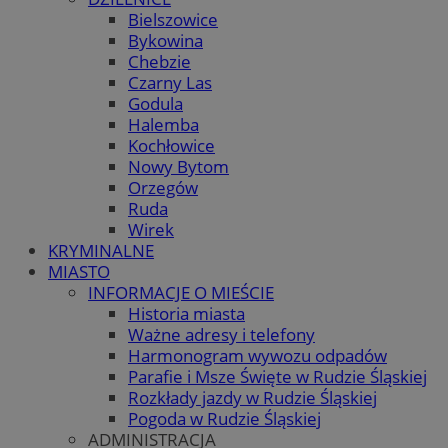
Bielszowice
Bykowina
Chebzie
Czarny Las
Godula
Halemba
Kochłowice
Nowy Bytom
Orzegów
Ruda
Wirek
KRYMINALNE
MIASTO
INFORMACJE O MIEŚCIE
Historia miasta
Ważne adresy i telefony
Harmonogram wywozu odpadów
Parafie i Msze Święte w Rudzie Śląskiej
Rozkłady jazdy w Rudzie Śląskiej
Pogoda w Rudzie Śląskiej
ADMINISTRACJA