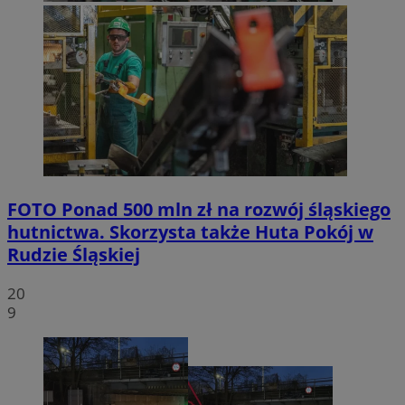
FOTO
Ponad 500 mln zł na rozwój śląskiego
hutnictwa. Skorzysta także Huta Pokój w
Rudzie Śląskiej
20
9