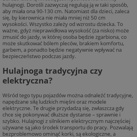
hulajnogi. Dorośli zazwyczaj regulują ją w taki sposób,
aby miała ona 90-130 cm. Natomiast dla dzieci, zaleca
się, by kierownica nie miała mniej niż 50 cm
wysokości. Wszystko zależy od wzrostu dziecka. To
ważne, gdyż nieprawidłowa wysokość (za nisko) może
zmusić do jazdy, w której osoba będzie zgarbiona, co
może skutkować bólem pleców, brakiem komfortu,
garbem, a ponadto będzie negatywnie wpływać na
bezpieczeństwo podczas jazdy.
Hulajnoga tradycyjna czy
elektryczna?
Wśród tego typu pojazdów można odnaleźć tradycyjne,
napędzane siłą ludzkich mięśni oraz modele
elektryczne. Te drugie przydadzą się, zwłaszcza gdy
chce się pokonywać dłuższe dystanse – sprawnie i
szybko. Hulajnogi z silnikiem elektrycznym najczęściej
używane są jako środek transportu do pracy. Pozwalają
bezproblemowo ominąć korki, są ekologiczne, a