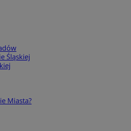
adów
e Śląskiej
kiej
ie Miasta?