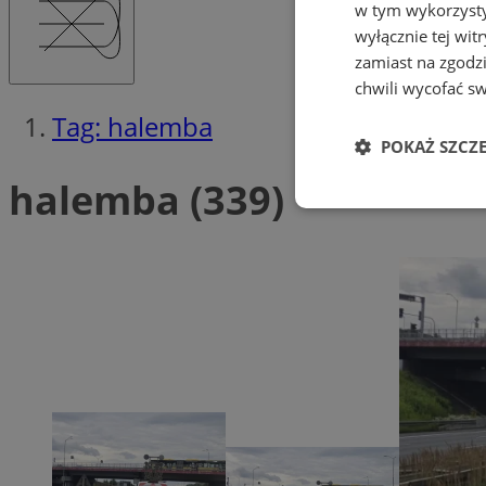
w tym wykorzysty
wyłącznie tej wi
zamiast na zgodz
chwili wycofać s
Tag: halemba
POKAŻ SZCZ
halemba (339)
Niezbędne
Ni
Niezbędne pliki cook
zarządzanie kontem. 
Nazwa