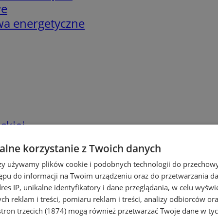
we
twa energetyczne
skiej
lne korzystanie z Twoich danych
rzy używamy plików cookie i podobnych technologii do przechow
ępu do informacji na Twoim urządzeniu oraz do przetwarzania 
dres IP, unikalne identyfikatory i dane przeglądania, w celu wyświ
h reklam i treści, pomiaru reklam i treści, analizy odbiorców or
tron trzecich (1874)
mogą również przetwarzać Twoje dane w tych