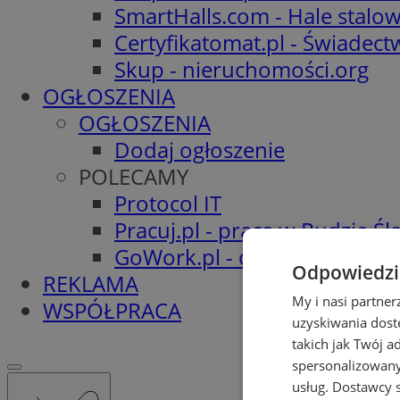
SmartHalls.com - Hale stalo
Certyfikatomat.pl - Świadec
Skup - nieruchomości.org
OGŁOSZENIA
OGŁOSZENIA
Dodaj ogłoszenie
POLECAMY
Protocol IT
Pracuj.pl - praca w Rudzie Ślą
GoWork.pl - oferty pracy
Odpowiedzia
REKLAMA
My i nasi partne
WSPÓŁPRACA
uzyskiwania dost
takich jak Twój a
spersonalizowanyc
usług.
Dostawcy s