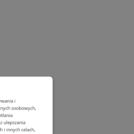
ywania i
danych osobowych,
etlania
az ulepszania
 i innych celach,