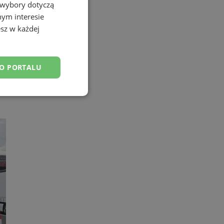
 wybory dotyczą
nym interesie
sz w każdej
DO PORTALU
esklasyfikowane
ane
owanie użytkownika i
j.