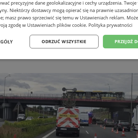
wać precyzyjne dane geolokalizacyjne i cechy urządzenia. Twoje
tryny. Niektórzy dostawcy mogą opierać się na prawnie uzasadnio
ie; masz prawo sprzeciwić się temu w
Ustawieniach reklam
. Może
woją zgodę w
Ustawieniach plików cookie
.
Polityka prywatności
EGÓŁY
ODRZUĆ WSZYSTKIE
PRZEJDŹ 
Wydajność
Targetowanie
Funkcjonalność
Ni
ezbędne
Wydajność
Targetowanie
Funkcjonalność
Niesklasyfikow
ie umożliwiają korzystanie z podstawowych funkcji strony internetowej, takich jak log
Bez niezbędnych plików cookie nie można prawidłowo korzystać ze strony internetowe
Provider
/
Okres
Opis
Domena
przechowywania