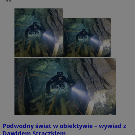
189
Podwodny świat w obiektywie – wywiad z
Dawidem Strączkiem