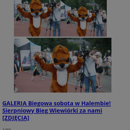
GALERIA
Biegowa sobota w Halembie!
Sierpniowy Bieg Wiewiórki za nami
[ZDJĘCIA]