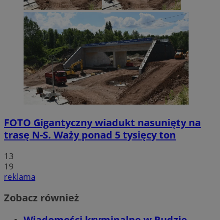
FOTO
Gigantyczny wiadukt nasunięty na
trasę N-S. Waży ponad 5 tysięcy ton
13
19
reklama
Zobacz również
Wiadomości kryminalne w Rudzie