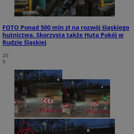
FOTO
Ponad 500 mln zł na rozwój śląskiego
hutnictwa. Skorzysta także Huta Pokój w
Rudzie Śląskiej
20
9