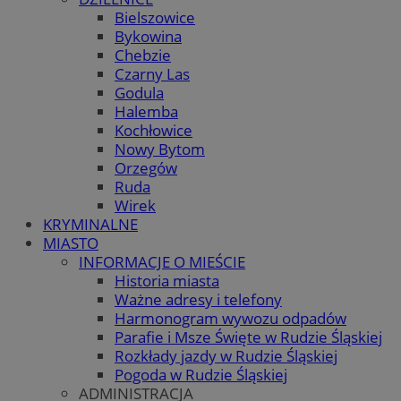
Bielszowice
Bykowina
Chebzie
Czarny Las
Godula
Halemba
Kochłowice
Nowy Bytom
Orzegów
Ruda
Wirek
KRYMINALNE
MIASTO
INFORMACJE O MIEŚCIE
Historia miasta
Ważne adresy i telefony
Harmonogram wywozu odpadów
Parafie i Msze Święte w Rudzie Śląskiej
Rozkłady jazdy w Rudzie Śląskiej
Pogoda w Rudzie Śląskiej
ADMINISTRACJA