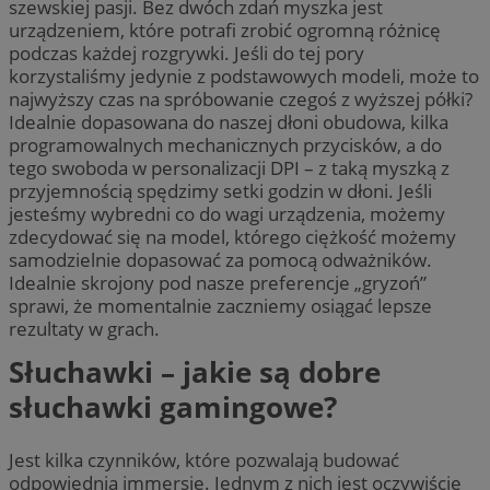
szewskiej pasji. Bez dwóch zdań myszka jest
urządzeniem, które potrafi zrobić ogromną różnicę
podczas każdej rozgrywki. Jeśli do tej pory
korzystaliśmy jedynie z podstawowych modeli, może to
najwyższy czas na spróbowanie czegoś z wyższej półki?
Idealnie dopasowana do naszej dłoni obudowa, kilka
programowalnych mechanicznych przycisków, a do
tego swoboda w personalizacji DPI – z taką myszką z
przyjemnością spędzimy setki godzin w dłoni. Jeśli
jesteśmy wybredni co do wagi urządzenia, możemy
zdecydować się na model, którego ciężkość możemy
samodzielnie dopasować za pomocą odważników.
Idealnie skrojony pod nasze preferencje „gryzoń”
sprawi, że momentalnie zaczniemy osiągać lepsze
rezultaty w grach.
Słuchawki – jakie są dobre
słuchawki gamingowe?
Jest kilka czynników, które pozwalają budować
odpowiednią immersję. Jednym z nich jest oczywiście