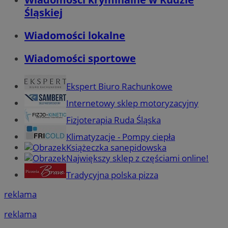
Śląskiej
Wiadomości lokalne
Wiadomości sportowe
Ekspert Biuro Rachunkowe
Internetowy sklep motoryzacyjny
Fizjoterapia Ruda Śląska
Klimatyzacje - Pompy ciepła
Książeczka sanepidowska
Największy sklep z częściami online!
Tradycyjna polska pizza
reklama
reklama