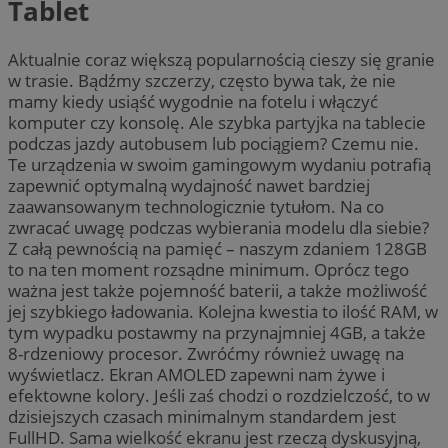
Tablet
Aktualnie coraz większą popularnością cieszy się granie
w trasie. Bądźmy szczerzy, często bywa tak, że nie
mamy kiedy usiąść wygodnie na fotelu i włączyć
komputer czy konsolę. Ale szybka partyjka na tablecie
podczas jazdy autobusem lub pociągiem? Czemu nie.
Te urządzenia w swoim gamingowym wydaniu potrafią
zapewnić optymalną wydajność nawet bardziej
zaawansowanym technologicznie tytułom. Na co
zwracać uwagę podczas wybierania modelu dla siebie?
Z całą pewnością na pamięć – naszym zdaniem 128GB
to na ten moment rozsądne minimum. Oprócz tego
ważna jest także pojemność baterii, a także możliwość
jej szybkiego ładowania. Kolejna kwestia to ilość RAM, w
tym wypadku postawmy na przynajmniej 4GB, a także
8-rdzeniowy procesor. Zwróćmy również uwagę na
wyświetlacz. Ekran AMOLED zapewni nam żywe i
efektowne kolory. Jeśli zaś chodzi o rozdzielczość, to w
dzisiejszych czasach minimalnym standardem jest
FullHD. Sama wielkość ekranu jest rzeczą dyskusyjną,