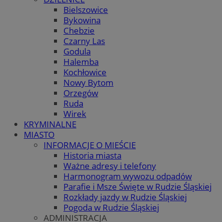
Bielszowice
Bykowina
Chebzie
Czarny Las
Godula
Halemba
Kochłowice
Nowy Bytom
Orzegów
Ruda
Wirek
KRYMINALNE
MIASTO
INFORMACJE O MIEŚCIE
Historia miasta
Ważne adresy i telefony
Harmonogram wywozu odpadów
Parafie i Msze Święte w Rudzie Śląskiej
Rozkłady jazdy w Rudzie Śląskiej
Pogoda w Rudzie Śląskiej
ADMINISTRACJA