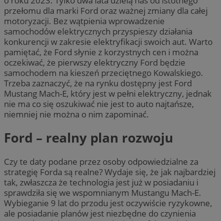
o roku 2023. Tylko dwa lata dzielą nas od istotnego
przełomu dla marki Ford oraz ważnej zmiany dla całej
motoryzacji. Bez wątpienia wprowadzenie
samochodów elektrycznych przyspieszy działania
konkurencji w zakresie elektryfikacji swoich aut. Warto
pamiętać, że Ford słynie z korzystnych cen i można
oczekiwać, że pierwszy elektryczny Ford będzie
samochodem na kieszeń przeciętnego Kowalskiego.
Trzeba zaznaczyć, że na rynku dostępny jest Ford
Mustang Mach-E, który jest w pełni elektryczny, jednak
nie ma co się oszukiwać nie jest to auto najtańsze,
niemniej nie można o nim zapominać.
Ford – realny plan rozwoju
Czy te daty podane przez osoby odpowiedzialne za
strategię Forda są realne? Wydaje się, że jak najbardziej
tak, zwłaszcza że technologia jest już w posiadaniu i
sprawdziła się we wspomnianym Mustangu Mach-E.
Wybieganie 9 lat do przodu jest oczywiście ryzykowne,
ale posiadanie planów jest niezbędne do czynienia