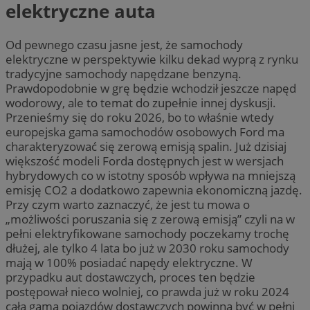
elektryczne auta
Od pewnego czasu jasne jest, że samochody
elektryczne w perspektywie kilku dekad wyprą z rynku
tradycyjne samochody napędzane benzyną.
Prawdopodobnie w grę będzie wchodził jeszcze napęd
wodorowy, ale to temat do zupełnie innej dyskusji.
Przenieśmy się do roku 2026, bo to właśnie wtedy
europejska gama samochodów osobowych Ford ma
charakteryzować się zerową emisją spalin. Już dzisiaj
większość modeli Forda dostępnych jest w wersjach
hybrydowych co w istotny sposób wpływa na mniejszą
emisję CO2 a dodatkowo zapewnia ekonomiczną jazdę.
Przy czym warto zaznaczyć, że jest tu mowa o
„możliwości poruszania się z zerową emisją” czyli na w
pełni elektryfikowane samochody poczekamy trochę
dłużej, ale tylko 4 lata bo już w 2030 roku samochody
mają w 100% posiadać napędy elektryczne. W
przypadku aut dostawczych, proces ten będzie
postępował nieco wolniej, co prawda już w roku 2024
cała gama pojazdów dostawczych powinna być w pełni