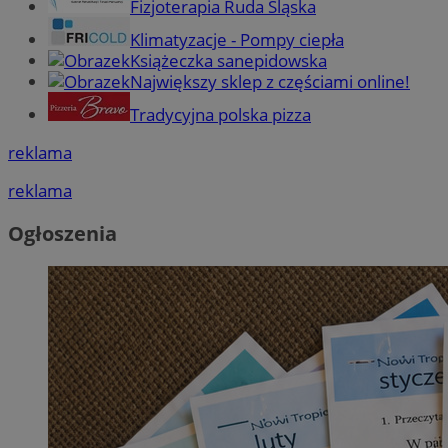
Fizjoterapia Ruda Śląska
Klimatyzacje - Pompy ciepła
Książeczka sanepidowska
Największy sklep z częściami online!
Tradycyjna polska pizza
reklama
reklama
Ogłoszenia