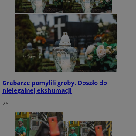
Grabarze pomylili groby. Doszło do
nielegalnej ekshumacji
26