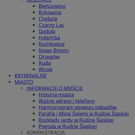
Bielszowice
Bykowina
Chebzie
Czarny Las
Godula
Halemba
Kochłowice
Nowy Bytom
Orzegów
Ruda
Wirek
KRYMINALNE
MIASTO
INFORMACJE O MIEŚCIE
Historia miasta
Ważne adresy i telefony
Harmonogram wywozu odpadów
Parafie i Msze Święte w Rudzie Śląskiej
Rozkłady jazdy w Rudzie Śląskiej
Pogoda w Rudzie Śląskiej
ADMINISTRACJA