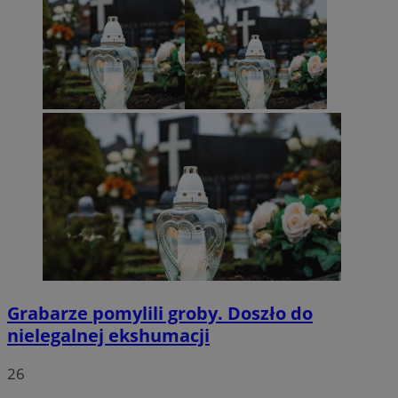
Grabarze pomylili groby. Doszło do
nielegalnej ekshumacji
26