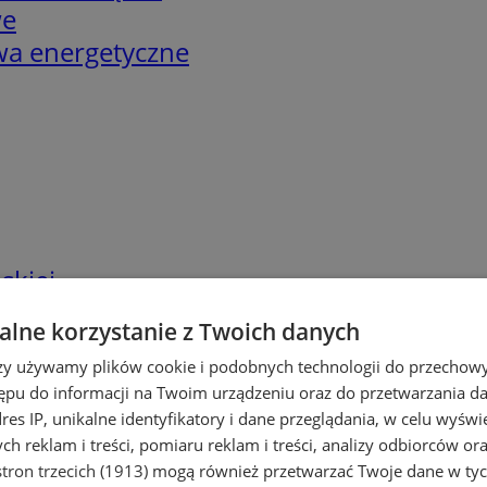
we
twa energetyczne
skiej
lne korzystanie z Twoich danych
rzy używamy plików cookie i podobnych technologii do przechow
ępu do informacji na Twoim urządzeniu oraz do przetwarzania 
dres IP, unikalne identyfikatory i dane przeglądania, w celu wyświ
h reklam i treści, pomiaru reklam i treści, analizy odbiorców or
tron trzecich (1913)
mogą również przetwarzać Twoje dane w tych