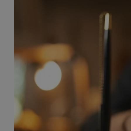
SessID
QeSessID
MvSessID
msToken
__cf_bm
__cf_bm
VISITOR_PRIVACY_
CookieScriptConse