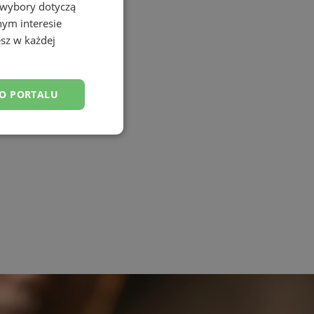
 wybory dotyczą
nym interesie
sz w każdej
DO PORTALU
esklasyfikowane
ane
owanie użytkownika i
j.