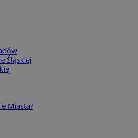
adów
e Śląskiej
kiej
ie Miasta?