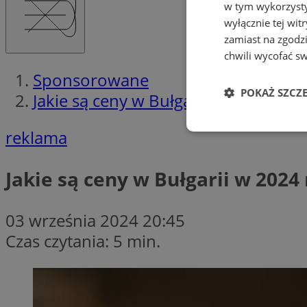
w tym wykorzysty
wyłącznie tej wi
zamiast na zgodz
chwili wycofać s
Sponsorowane
POKAŻ SZCZ
Jakie są ceny w Bułgarii w 2024 roku
reklama
Niezbędne
Jakie są ceny w Bułgarii w 2024
03 września 2024 20:45
Ni
Czas czytania: 5 min.
Niezbędne pliki cook
zarządzanie kontem. 
Nazwa