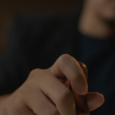
rudaslaska.com.pl
1 rok
Ten plik cookie przechowuje iden
rudaslaska.com.pl
1 rok
Ten plik cookie przechowuje iden
rudaslaska.com.pl
1 rok
Ten plik cookie przechowuje iden
.tiktok.com
1 tydzień 3 dni
Ten plik cookie jest używany do
uwierzytelniania i bezpieczeństw
użytkownicy pozostają zalogowan
zabezpieczone, jak poruszać się 
internetową lub interakcji z jej u
30 minut
Ten plik cookie służy do rozróżn
Cloudflare Inc.
Jest to korzystne dla strony int
.x.com
umożliwia tworzenie ważnych r
korzystania z jej witryny interne
29 minut 59
Ten plik cookie służy do rozróżn
Cloudflare Inc.
sekund
Jest to korzystne dla strony int
.twitter.com
umożliwia tworzenie ważnych r
korzystania z jej witryny interne
Polityce prywatności Google
METADATA
5 miesięcy 4
Ten plik cookie jest używany d
YouTube
tygodnie
zgody użytkownika i wyboru pry
.youtube.com
interakcji z witryną. Rejestruje 
zgody odwiedzającego na różne p
ustawienia prywatności, zapewni
preferencje zostaną uhonorowan
sesjach.
nt
4 tygodnie 2 dni
Ten plik cookie jest używany pr
CookieScript