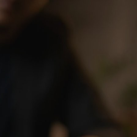
tyfikator sesji.
tyfikator sesji.
tyfikator sesji.
 celów
a, zapewniając, że
i, a ich dane są
przez witrynę
sług.
iania ludzi i botów.
ernetowej, ponieważ
aportów na temat
towej.
iania ludzi i botów.
ernetowej, ponieważ
aportów na temat
towej.
o przechowywania
watności dla ich
dane dotyczące
olityki i
ając, że ich
e w przyszłych
zez usługę Cookie-