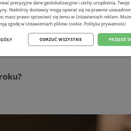
wać precyzyjne dane geolokalizacyjne i cechy urządzenia. Twoje
tryny. Niektórzy dostawcy mogą opierać się na prawnie uzasadnio
ie; masz prawo sprzeciwić się temu w
Ustawieniach reklam
. Może
woją zgodę w
Ustawieniach plików cookie
.
Polityka prywatności
EGÓŁY
ODRZUĆ WSZYSTKIE
PRZEJDŹ 
?
Wydajność
Targetowanie
Funkcjonalność
Ni
 roku?
ezbędne
Wydajność
Targetowanie
Funkcjonalność
Niesklasyfikow
ie umożliwiają korzystanie z podstawowych funkcji strony internetowej, takich jak log
Bez niezbędnych plików cookie nie można prawidłowo korzystać ze strony internetowe
Provider
/
Okres
Opis
Domena
przechowywania