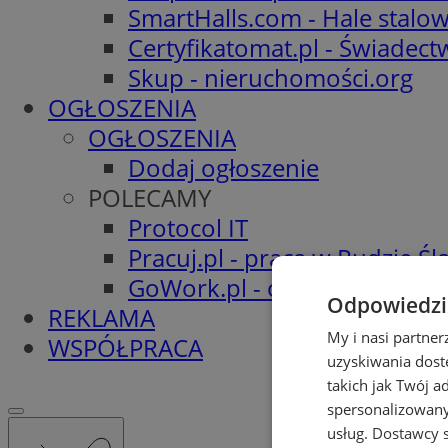
SmartHalls.com - Hale stalo
Certyfikatomat.pl - Świadec
Skup - nieruchomości.org
OGŁOSZENIA
OGŁOSZENIA
Dodaj ogłoszenie
POLECAMY
Protocol IT
Pracuj.pl - praca w Rudzie Ślą
GoWork.pl - oferty pracy
Odpowiedzia
REKLAMA
My i nasi partne
WSPÓŁPRACA
uzyskiwania dost
takich jak Twój a
spersonalizowanyc
usług.
Dostawcy s