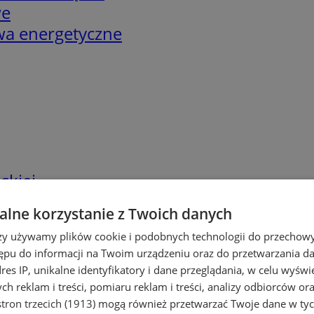
we
twa energetyczne
skiej
lne korzystanie z Twoich danych
rzy używamy plików cookie i podobnych technologii do przechow
ępu do informacji na Twoim urządzeniu oraz do przetwarzania 
dres IP, unikalne identyfikatory i dane przeglądania, w celu wyświ
h reklam i treści, pomiaru reklam i treści, analizy odbiorców or
tron trzecich (1913)
mogą również przetwarzać Twoje dane w tych