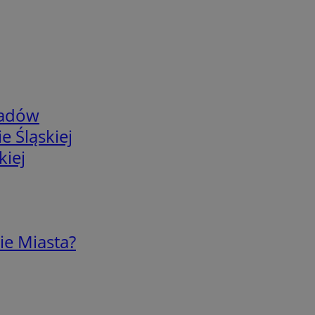
adów
e Śląskiej
kiej
ie Miasta?