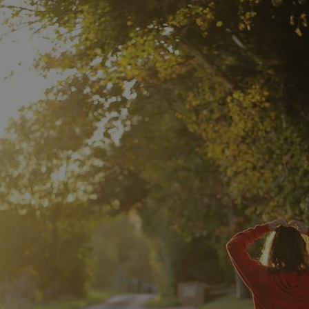
rudaslaska.com.pl
1 rok
Ten plik cookie przechowuje iden
rudaslaska.com.pl
1 rok
Ten plik cookie przechowuje iden
rudaslaska.com.pl
1 rok
Ten plik cookie przechowuje iden
.tiktok.com
1 tydzień 3 dni
Ten plik cookie jest używany do
uwierzytelniania i bezpieczeństw
użytkownicy pozostają zalogowan
zabezpieczone, jak poruszać się 
internetową lub interakcji z jej u
30 minut
Ten plik cookie służy do rozróżn
Cloudflare Inc.
Jest to korzystne dla strony int
.x.com
umożliwia tworzenie ważnych r
korzystania z jej witryny interne
29 minut 59
Ten plik cookie służy do rozróżn
Cloudflare Inc.
sekund
Jest to korzystne dla strony int
.twitter.com
umożliwia tworzenie ważnych r
korzystania z jej witryny interne
Polityce prywatności Google
METADATA
5 miesięcy 4
Ten plik cookie jest używany d
YouTube
tygodnie
zgody użytkownika i wyboru pry
.youtube.com
interakcji z witryną. Rejestruje 
zgody odwiedzającego na różne p
ustawienia prywatności, zapewni
preferencje zostaną uhonorowan
sesjach.
nt
4 tygodnie 2 dni
Ten plik cookie jest używany pr
CookieScript