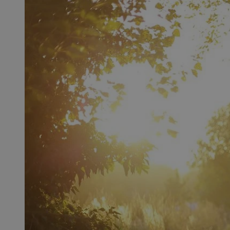
SessID
QeSessID
MvSessID
msToken
__cf_bm
__cf_bm
VISITOR_PRIVACY_
CookieScriptConse