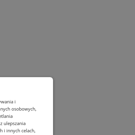
ywania i
danych osobowych,
etlania
az ulepszania
 i innych celach,