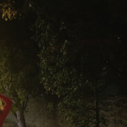
tyfikator sesji.
tyfikator sesji.
tyfikator sesji.
 celów
a, zapewniając, że
i, a ich dane są
przez witrynę
sług.
iania ludzi i botów.
ernetowej, ponieważ
aportów na temat
towej.
iania ludzi i botów.
ernetowej, ponieważ
aportów na temat
towej.
o przechowywania
watności dla ich
dane dotyczące
olityki i
ając, że ich
e w przyszłych
zez usługę Cookie-