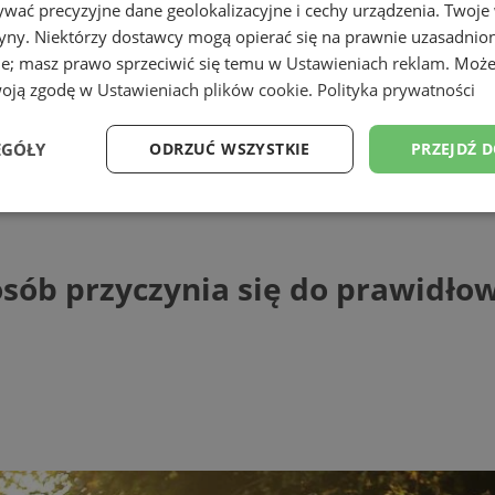
wać precyzyjne dane geolokalizacyjne i cechy urządzenia. Twoje
tryny. Niektórzy dostawcy mogą opierać się na prawnie uzasadnio
ie; masz prawo sprzeciwić się temu w
Ustawieniach reklam
. Może
woją zgodę w
Ustawieniach plików cookie
.
Polityka prywatności
EGÓŁY
ODRZUĆ WSZYSTKIE
PRZEJDŹ 
 przyczynia się do prawidłowego funkcj
Wydajność
Targetowanie
Funkcjonalność
Ni
osób przyczynia się do prawidł
ezbędne
Wydajność
Targetowanie
Funkcjonalność
Niesklasyfikow
ie umożliwiają korzystanie z podstawowych funkcji strony internetowej, takich jak log
Bez niezbędnych plików cookie nie można prawidłowo korzystać ze strony internetowe
Provider
/
Okres
Opis
Domena
przechowywania