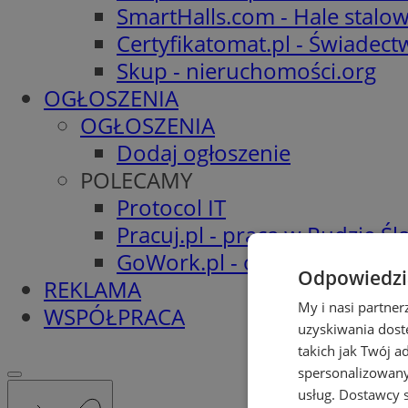
SmartHalls.com - Hale stalo
Certyfikatomat.pl - Świadec
Skup - nieruchomości.org
OGŁOSZENIA
OGŁOSZENIA
Dodaj ogłoszenie
POLECAMY
Protocol IT
Pracuj.pl - praca w Rudzie Ślą
GoWork.pl - oferty pracy
Odpowiedzia
REKLAMA
My i nasi partne
WSPÓŁPRACA
uzyskiwania dost
takich jak Twój a
spersonalizowanyc
usług.
Dostawcy s