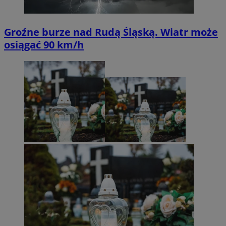
Groźne burze nad Rudą Śląską. Wiatr może
osiągać 90 km/h