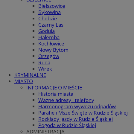
Bielszowice
Bykowina
Chebzie
Czarny Las
Godula
Halemba
Kochłowice
Nowy Bytom
Orzegów
Ruda
Wirek
KRYMINALNE
MIASTO
INFORMACJE O MIEŚCIE
Historia miasta
Ważne adresy i telefony
Harmonogram wywozu odpadów
Parafie i Msze Święte w Rudzie Śląskiej
Rozkłady jazdy w Rudzie Śląskiej
Pogoda w Rudzie Śląskiej
ADMINISTRACJA