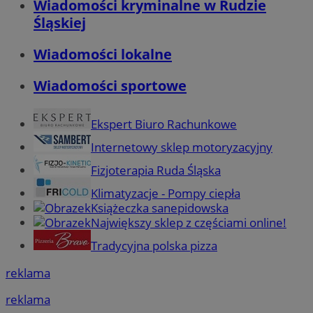
Wiadomości kryminalne w Rudzie
Śląskiej
Wiadomości lokalne
Wiadomości sportowe
Ekspert Biuro Rachunkowe
Internetowy sklep motoryzacyjny
Fizjoterapia Ruda Śląska
Klimatyzacje - Pompy ciepła
Książeczka sanepidowska
Największy sklep z częściami online!
Tradycyjna polska pizza
reklama
reklama