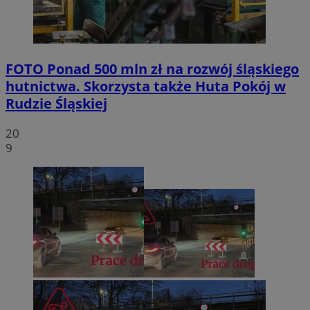
FOTO
Ponad 500 mln zł na rozwój śląskiego
hutnictwa. Skorzysta także Huta Pokój w
Rudzie Śląskiej
20
9