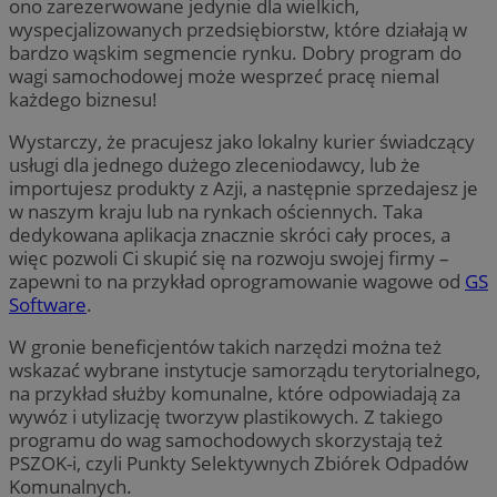
ono zarezerwowane jedynie dla wielkich,
wyspecjalizowanych przedsiębiorstw, które działają w
bardzo wąskim segmencie rynku. Dobry program do
wagi samochodowej może wesprzeć pracę niemal
każdego biznesu!
Wystarczy, że pracujesz jako lokalny kurier świadczący
usługi dla jednego dużego zleceniodawcy, lub że
importujesz produkty z Azji, a następnie sprzedajesz je
w naszym kraju lub na rynkach ościennych. Taka
dedykowana aplikacja znacznie skróci cały proces, a
więc pozwoli Ci skupić się na rozwoju swojej firmy –
zapewni to na przykład oprogramowanie wagowe od
GS
Software
.
W gronie beneficjentów takich narzędzi można też
wskazać wybrane instytucje samorządu terytorialnego,
na przykład służby komunalne, które odpowiadają za
wywóz i utylizację tworzyw plastikowych. Z takiego
programu do wag samochodowych skorzystają też
PSZOK-i, czyli Punkty Selektywnych Zbiórek Odpadów
Komunalnych.