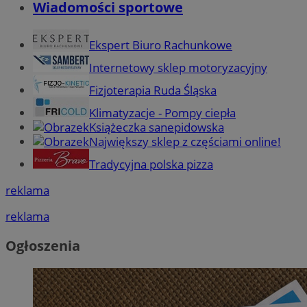
Wiadomości sportowe
Ekspert Biuro Rachunkowe
Internetowy sklep motoryzacyjny
Fizjoterapia Ruda Śląska
Klimatyzacje - Pompy ciepła
Książeczka sanepidowska
Największy sklep z częściami online!
Tradycyjna polska pizza
reklama
reklama
Ogłoszenia