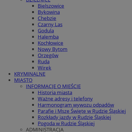
Bielszowice
Bykowina
Chebzie
Czarny Las
Godula
Halemba
Kochłowice
Nowy Bytom
Orzegów
Ruda
Wirek
KRYMINALNE
MIASTO
INFORMACJE O MIEŚCIE
Historia miasta
Ważne adresy i telefony
Harmonogram wywozu odpadów
Parafie i Msze Święte w Rudzie Śląskiej
Rozkłady jazdy w Rudzie Śląskiej
Pogoda w Rudzie Śląskiej
ADMINISTRACJA