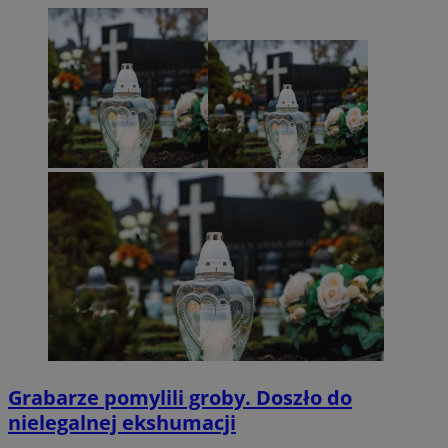
Grabarze pomylili groby. Doszło do
nielegalnej ekshumacji