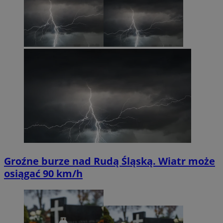
Groźne burze nad Rudą Śląską. Wiatr może
osiągać 90 km/h