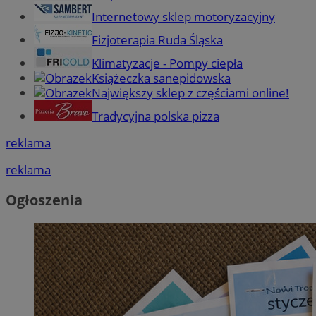
Internetowy sklep motoryzacyjny
Fizjoterapia Ruda Śląska
Klimatyzacje - Pompy ciepła
Książeczka sanepidowska
Największy sklep z częściami online!
Tradycyjna polska pizza
reklama
reklama
Ogłoszenia