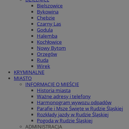
Bielszowice
Bykowina
Chebzie
Czarny Las
Godula
Halemba
Kochłowice
Nowy Bytom
Orzegów
Ruda
Wirek
KRYMINALNE
MIASTO
INFORMACJE O MIEŚCIE
Historia miasta
Ważne adresy i telefony
Harmonogram wywozu odpadów
Parafie i Msze Święte w Rudzie Śląskiej
Rozkłady jazdy w Rudzie Śląskiej
Pogoda w Rudzie Śląskiej
ADMINISTRACJA