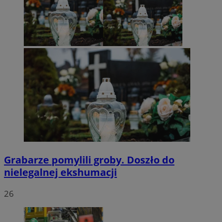
Grabarze pomylili groby. Doszło do
nielegalnej ekshumacji
26