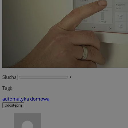
Słuchaj
⏵︎
Tagi:
automatyka domowa
Udostępnij