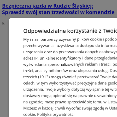
Bezpieczna jazda w Rudzie Śląskiej:
Sprawdź swój stan trzeźwości w komendzie
5
Odpowiedzialne korzystanie z Twoi
My i nasi partnerzy używamy plików cookie i podob
przechowywania i uzyskiwania dostępu do informac
urządzeniu oraz do przetwarzania danych osobowych
adres IP, unikalne identyfikatory i dane przeglądania
wyświetlania spersonalizowanych reklam i treści, p
treści, analizy odbiorców oraz ulepszania usług.
Dos
trzecich (1913)
mogą również przetwarzać Twoje dan
celach, w tym wykorzystywać precyzyjne dane geolok
urządzenia. Twoje wybory dotyczą wyłącznie tej wit
dostawcy mogą opierać się na prawnie uzasadniony
na zgodzie; masz prawo sprzeciwić się temu w
Usta
Możesz w każdej chwili wycofać swoją zgodę w
Usta
cookie
.
Polityka prywatności