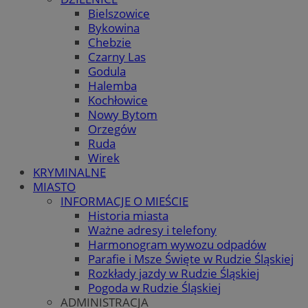
Bielszowice
Bykowina
Chebzie
Czarny Las
Godula
Halemba
Kochłowice
Nowy Bytom
Orzegów
Ruda
Wirek
KRYMINALNE
MIASTO
INFORMACJE O MIEŚCIE
Historia miasta
Ważne adresy i telefony
Harmonogram wywozu odpadów
Parafie i Msze Święte w Rudzie Śląskiej
Rozkłady jazdy w Rudzie Śląskiej
Pogoda w Rudzie Śląskiej
ADMINISTRACJA