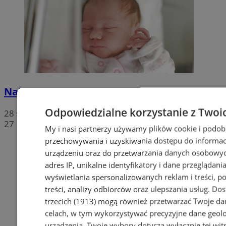
Najmłodsi mieszkańcy - lipiec 2024
Odpowiedzialne korzystanie z Twoi
28 stycznia 2026, 11:27
27
My i nasi partnerzy używamy plików cookie i podob
przechowywania i uzyskiwania dostępu do informac
urządzeniu oraz do przetwarzania danych osobowych
adres IP, unikalne identyfikatory i dane przeglądania
wyświetlania spersonalizowanych reklam i treści, p
treści, analizy odbiorców oraz ulepszania usług.
Dos
trzecich (1913)
mogą również przetwarzać Twoje dan
celach, w tym wykorzystywać precyzyjne dane geolok
urządzenia. Twoje wybory dotyczą wyłącznie tej wit