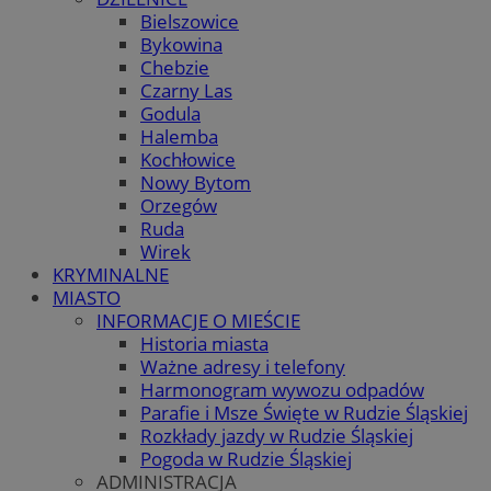
Bielszowice
Bykowina
Chebzie
Czarny Las
Godula
Halemba
Kochłowice
Nowy Bytom
Orzegów
Ruda
Wirek
KRYMINALNE
MIASTO
INFORMACJE O MIEŚCIE
Historia miasta
Ważne adresy i telefony
Harmonogram wywozu odpadów
Parafie i Msze Święte w Rudzie Śląskiej
Rozkłady jazdy w Rudzie Śląskiej
Pogoda w Rudzie Śląskiej
ADMINISTRACJA