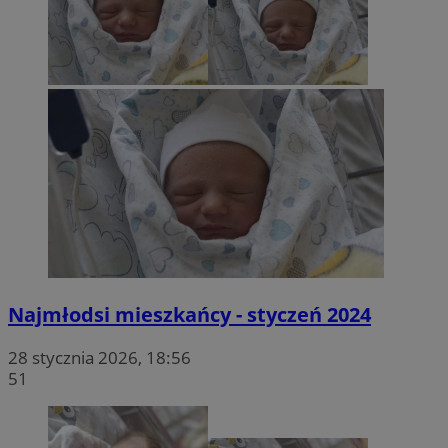
sekun
.twitter.com
VISITOR_PRIVACY_METADATA
5 miesięc
YouTube
tygodni
.youtube.com
Najmłodsi mieszkańcy - styczeń 2024
28 stycznia 2026, 18:56
51