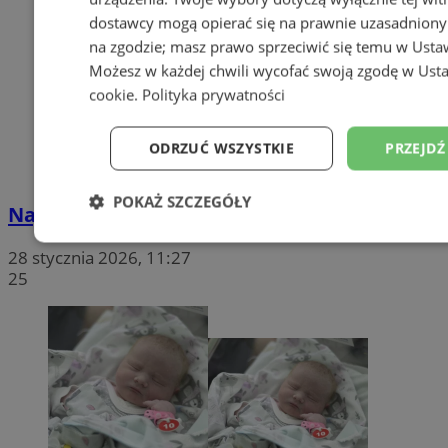
dostawcy mogą opierać się na prawnie uzasadniony
na zgodzie; masz prawo sprzeciwić się temu w
Usta
Możesz w każdej chwili wycofać swoją zgodę w
Usta
cookie
.
Polityka prywatności
ODRZUĆ WSZYSTKIE
PRZEJDŹ
POKAŻ SZCZEGÓŁY
Najmłodsi mieszkańcy - czerwiec 2024
Niezbędne
Wydajność
Targetowanie
28 stycznia 2026, 11:27
25
Niesklasyfikowane