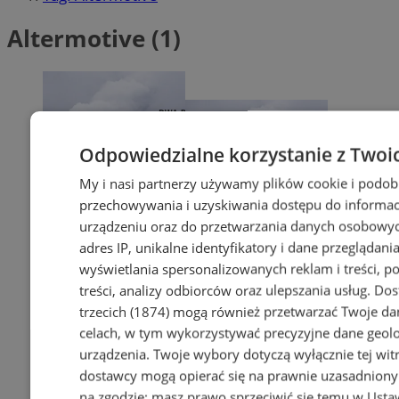
Altermotive (1)
Odpowiedzialne korzystanie z Twoi
My i nasi partnerzy używamy plików cookie i podob
przechowywania i uzyskiwania dostępu do informac
urządzeniu oraz do przetwarzania danych osobowych
adres IP, unikalne identyfikatory i dane przeglądania
wyświetlania spersonalizowanych reklam i treści, p
treści, analizy odbiorców oraz ulepszania usług.
Dos
trzecich (1874)
mogą również przetwarzać Twoje dan
celach, w tym wykorzystywać precyzyjne dane geolok
urządzenia. Twoje wybory dotyczą wyłącznie tej wit
dostawcy mogą opierać się na prawnie uzasadniony
na zgodzie; masz prawo sprzeciwić się temu w
Usta