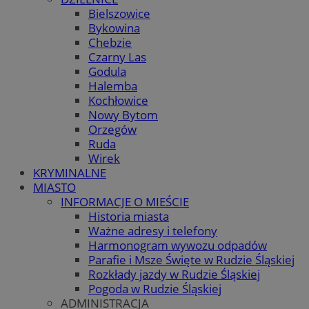
Bielszowice
Bykowina
Chebzie
Czarny Las
Godula
Halemba
Kochłowice
Nowy Bytom
Orzegów
Ruda
Wirek
KRYMINALNE
MIASTO
INFORMACJE O MIEŚCIE
Historia miasta
Ważne adresy i telefony
Harmonogram wywozu odpadów
Parafie i Msze Święte w Rudzie Śląskiej
Rozkłady jazdy w Rudzie Śląskiej
Pogoda w Rudzie Śląskiej
ADMINISTRACJA