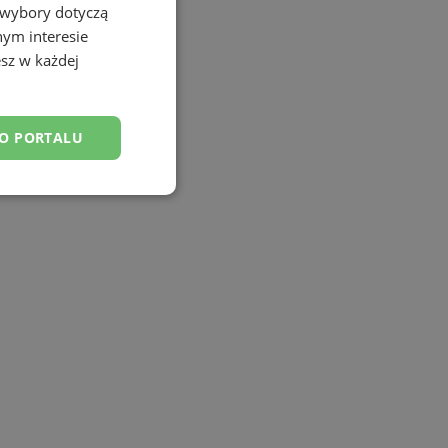
 wybory dotyczą
nym interesie
sz w każdej
DO PORTALU
esklasyfikowane
ane
owanie użytkownika i
j.