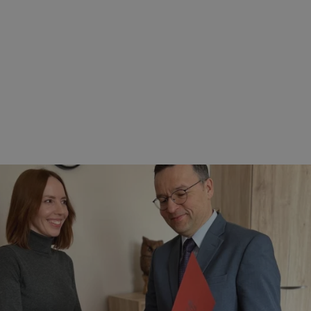
rudaslaska.com.pl
1 rok
Ten plik cookie przechowuje iden
rudaslaska.com.pl
1 rok
Ten plik cookie przechowuje iden
rudaslaska.com.pl
1 rok
Ten plik cookie przechowuje iden
.tiktok.com
1 tydzień 3 dni
Ten plik cookie jest używany do
uwierzytelniania i bezpieczeństw
użytkownicy pozostają zalogowan
zabezpieczone, jak poruszać się 
internetową lub interakcji z jej u
30 minut
Ten plik cookie służy do rozróżn
Cloudflare Inc.
Jest to korzystne dla strony int
.x.com
umożliwia tworzenie ważnych r
korzystania z jej witryny interne
29 minut 59
Ten plik cookie służy do rozróżn
Cloudflare Inc.
sekund
Jest to korzystne dla strony int
.twitter.com
umożliwia tworzenie ważnych r
korzystania z jej witryny interne
Polityce prywatności Google
METADATA
5 miesięcy 4
Ten plik cookie jest używany d
YouTube
tygodnie
zgody użytkownika i wyboru pry
.youtube.com
interakcji z witryną. Rejestruje 
zgody odwiedzającego na różne p
ustawienia prywatności, zapewni
preferencje zostaną uhonorowan
sesjach.
nt
4 tygodnie 2 dni
Ten plik cookie jest używany pr
CookieScript