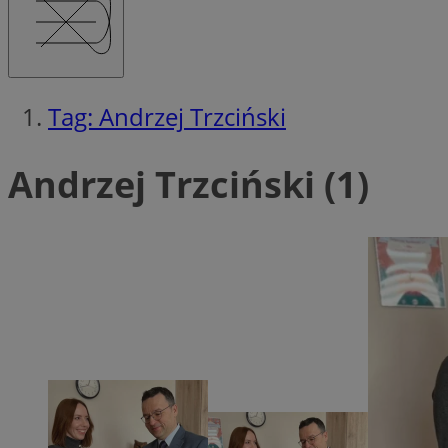
SessID
QeSessID
MvSessID
msToken
Tag: Andrzej Trzciński
Andrzej Trzciński (1)
__cf_bm
__cf_bm
VISITOR_PRIVACY_
CookieScriptConse