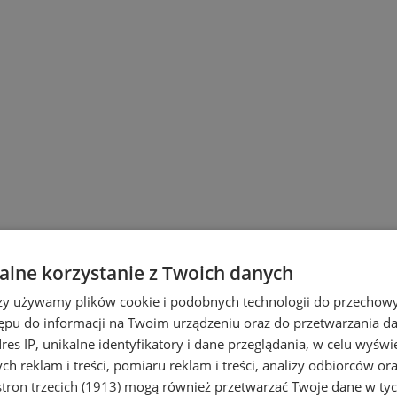
lne korzystanie z Twoich danych
rzy używamy plików cookie i podobnych technologii do przechow
ępu do informacji na Twoim urządzeniu oraz do przetwarzania 
dres IP, unikalne identyfikatory i dane przeglądania, w celu wyświ
h reklam i treści, pomiaru reklam i treści, analizy odbiorców or
i Ruda Śląska
tron trzecich (1913)
mogą również przetwarzać Twoje dane w tych