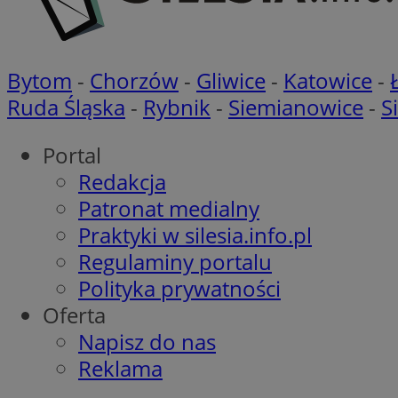
OAID
ANONCHK
Bytom
-
Chorzów
-
Gliwice
-
Katowice
-
MR
__eoi
Ruda Śląska
-
Rybnik
-
Siemianowice
-
S
MUID
Portal
_clck
Redakcja
Patronat medialny
YSC
_clsk
Praktyki w silesia.info.pl
Regulaminy portalu
SRM_B
Polityka prywatności
Oferta
VISITOR_INFO1_LIV
Napisz do nas
Reklama
__Secure-