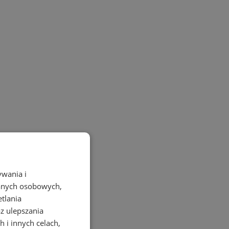
ywania i
danych osobowych,
etlania
az ulepszania
 i innych celach,