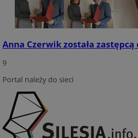
Provider
Nazwa
Domena
Anna Czerwik została zastępcą 
Nazwa
Nazwa
ttwid
.tiktok.c
_clsk
_fbp
9
FCCDCF
Portal należy do sieci
MR
_ga
MUID
SM
_ga_ES69V3SCKQ