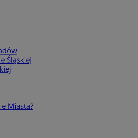
adów
e Śląskiej
kiej
ie Miasta?