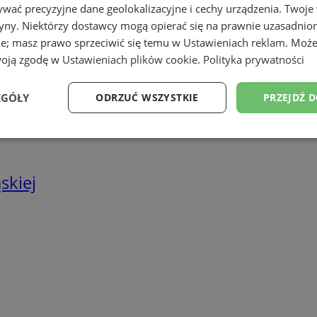
we
wać precyzyjne dane geolokalizacyjne i cechy urządzenia. Twoje
tryny. Niektórzy dostawcy mogą opierać się na prawnie uzasadnio
twa energetyczne
ie; masz prawo sprzeciwić się temu w
Ustawieniach reklam
. Może
woją zgodę w
Ustawieniach plików cookie
.
Polityka prywatności
EGÓŁY
ODRZUĆ WSZYSTKIE
PRZEJDŹ 
Wydajność
Targetowanie
Funkcjonalność
Ni
skiej
ezbędne
Wydajność
Targetowanie
Funkcjonalność
Niesklasyfikow
ie umożliwiają korzystanie z podstawowych funkcji strony internetowej, takich jak log
Bez niezbędnych plików cookie nie można prawidłowo korzystać ze strony internetowe
Provider
/
Okres
Opis
Domena
przechowywania