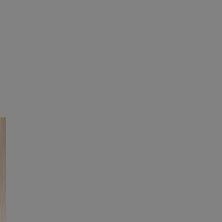
tyfikator sesji.
tyfikator sesji.
tyfikator sesji.
 celów
a, zapewniając, że
i, a ich dane są
przez witrynę
sług.
iania ludzi i botów.
ernetowej, ponieważ
aportów na temat
towej.
iania ludzi i botów.
ernetowej, ponieważ
aportów na temat
towej.
o przechowywania
watności dla ich
dane dotyczące
olityki i
ając, że ich
e w przyszłych
zez usługę Cookie-