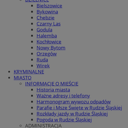
Bielszowice
Bykowina
Chebzie
Czarny Las
Godula
Halemba
Kochłowice
Nowy Bytom
Orzegów
Ruda
Wirek
KRYMINALNE
MIASTO
INFORMACJE O MIEŚCIE
Historia miasta
Ważne adresy i telefony
Harmonogram wywozu odpadów
Parafie i Msze Święte w Rudzie Śląskiej
Rozkłady jazdy w Rudzie Śląskiej
Pogoda w Rudzie Śląskiej
ADMINISTRACJA