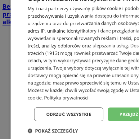
Bezpieczne Andrzejki 2024: Policja
My i nasi partnerzy używamy plików cookie i podob
przypomina o zagrożeniach związanych z
przechowywania i uzyskiwania dostępu do informac
alkoholem
urządzeniu oraz do przetwarzania danych osobowych
adres IP, unikalne identyfikatory i dane przeglądania
wyświetlania spersonalizowanych reklam i treści, p
treści, analizy odbiorców oraz ulepszania usług.
Dos
trzecich (1913)
mogą również przetwarzać Twoje dan
celach, w tym wykorzystywać precyzyjne dane geolok
urządzenia. Twoje wybory dotyczą wyłącznie tej wit
dostawcy mogą opierać się na prawnie uzasadniony
na zgodzie; masz prawo sprzeciwić się temu w
Usta
Możesz w każdej chwili wycofać swoją zgodę w
Usta
cookie
.
Polityka prywatności
ODRZUĆ WSZYSTKIE
PRZEJDŹ
POKAŻ SZCZEGÓŁY