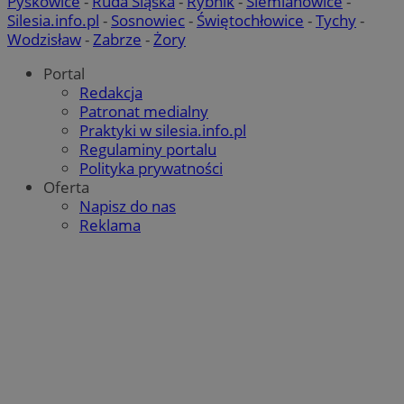
Pyskowice
-
Ruda Śląska
-
Rybnik
-
Siemianowice
-
Silesia.info.pl
-
Sosnowiec
-
Świętochłowice
-
Tychy
-
QeSessID
rudaslaska.com.pl
1 rok
Wodzisław
-
Zabrze
-
Żory
Portal
Redakcja
MvSessID
rudaslaska.com.pl
1 rok
Patronat medialny
Praktyki w silesia.info.pl
Regulaminy portalu
msToken
.tiktok.com
1 tydzień 3
Polityka prywatności
Oferta
Napisz do nas
Reklama
Pol
Google
__cf_bm
30 minu
Cloudflare Inc.
.x.com