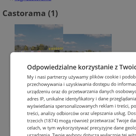
Castorama (1)
Odpowiedzialne korzystanie z Twoi
My i nasi partnerzy używamy plików cookie i podob
przechowywania i uzyskiwania dostępu do informac
urządzeniu oraz do przetwarzania danych osobowych
adres IP, unikalne identyfikatory i dane przeglądania
wyświetlania spersonalizowanych reklam i treści, p
treści, analizy odbiorców oraz ulepszania usług.
Dos
trzecich (1874)
mogą również przetwarzać Twoje dan
celach, w tym wykorzystywać precyzyjne dane geolok
urządzenia. Twoje wybory dotyczą wyłącznie tej wit