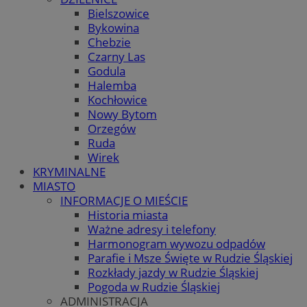
Bielszowice
Bykowina
Chebzie
Czarny Las
Godula
Halemba
Kochłowice
Nowy Bytom
Orzegów
Ruda
Wirek
KRYMINALNE
MIASTO
INFORMACJE O MIEŚCIE
Historia miasta
Ważne adresy i telefony
Harmonogram wywozu odpadów
Parafie i Msze Święte w Rudzie Śląskiej
Rozkłady jazdy w Rudzie Śląskiej
Pogoda w Rudzie Śląskiej
ADMINISTRACJA