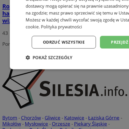
Rozpoczęła się budowa nowego parku
dostawcy mogą opierać się na prawnie uzasadniony
handlowego w Rudzie Śląskiej! Zobaczcie
na zgodzie; masz prawo sprzeciwić się temu w
Usta
wizualizacje
Możesz w każdej chwili wycofać swoją zgodę w
Usta
cookie
.
Polityka prywatności
43
ODRZUĆ WSZYSTKIE
PRZEJDŹ
Portal należy do sieci
POKAŻ SZCZEGÓŁY
Niezbędne
Wydajność
Targetowanie
Niesklasyfikowane
Bytom
-
Chorzów
-
Gliwice
-
Katowice
-
Łaziska Górne
-
Mikołów
-
Mysłowice
-
Orzesze
-
Piekary Śląskie
-