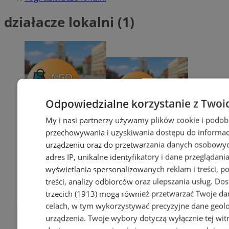
działacze lokalni (1)
Odpowiedzialne korzystanie z Twoi
My i nasi partnerzy używamy plików cookie i podob
przechowywania i uzyskiwania dostępu do informac
urządzeniu oraz do przetwarzania danych osobowych
adres IP, unikalne identyfikatory i dane przeglądania
wyświetlania spersonalizowanych reklam i treści, p
treści, analizy odbiorców oraz ulepszania usług.
Dos
trzecich (1913)
mogą również przetwarzać Twoje dan
celach, w tym wykorzystywać precyzyjne dane geolok
urządzenia. Twoje wybory dotyczą wyłącznie tej wit