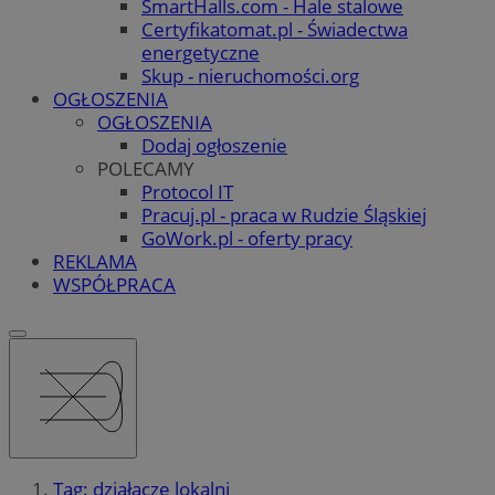
SmartHalls.com - Hale stalowe
Certyfikatomat.pl - Świadectwa
energetyczne
Skup - nieruchomości.org
OGŁOSZENIA
OGŁOSZENIA
Dodaj ogłoszenie
POLECAMY
Protocol IT
Pracuj.pl - praca w Rudzie Śląskiej
GoWork.pl - oferty pracy
REKLAMA
WSPÓŁPRACA
Tag: działacze lokalni