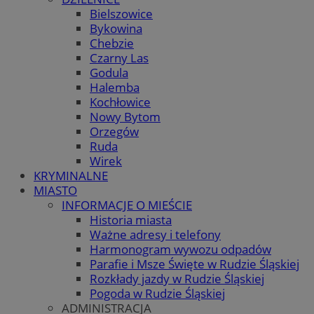
Bielszowice
Bykowina
Chebzie
Czarny Las
Godula
Halemba
Kochłowice
Nowy Bytom
Orzegów
Ruda
Wirek
KRYMINALNE
MIASTO
INFORMACJE O MIEŚCIE
Historia miasta
Ważne adresy i telefony
Harmonogram wywozu odpadów
Parafie i Msze Święte w Rudzie Śląskiej
Rozkłady jazdy w Rudzie Śląskiej
Pogoda w Rudzie Śląskiej
ADMINISTRACJA