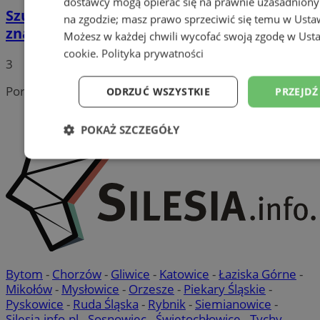
dostawcy mogą opierać się na prawnie uzasadniony
Szukasz informacji o miejskich NGO? Teraz
na zgodzie; masz prawo sprzeciwić się temu w
Usta
znajdziesz je w jednym miejscu!
Możesz w każdej chwili wycofać swoją zgodę w
Usta
cookie
.
Polityka prywatności
3
Portal należy do sieci
ODRZUĆ WSZYSTKIE
PRZEJDŹ
POKAŻ SZCZEGÓŁY
Niezbędne
Wydajność
Targetowanie
Niesklasyfikowane
Bytom
-
Chorzów
-
Gliwice
-
Katowice
-
Łaziska Górne
-
Mikołów
-
Mysłowice
-
Orzesze
-
Piekary Śląskie
-
Pyskowice
-
Ruda Śląska
-
Rybnik
-
Siemianowice
-
Silesia.info.pl
-
Sosnowiec
-
Świętochłowice
-
Tychy
-
Niezbędne
Wydajność
Targetowanie
Fun