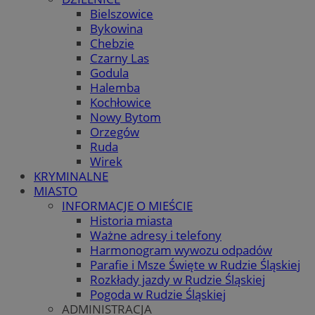
Bielszowice
Bykowina
Chebzie
Czarny Las
Godula
Halemba
Kochłowice
Nowy Bytom
Orzegów
Ruda
Wirek
KRYMINALNE
MIASTO
INFORMACJE O MIEŚCIE
Historia miasta
Ważne adresy i telefony
Harmonogram wywozu odpadów
Parafie i Msze Święte w Rudzie Śląskiej
Rozkłady jazdy w Rudzie Śląskiej
Pogoda w Rudzie Śląskiej
ADMINISTRACJA