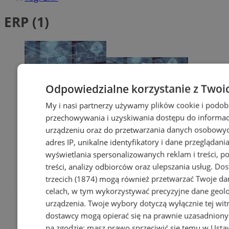
ERP (1)
Odpowiedzialne korzystanie z Twoi
My i nasi partnerzy używamy plików cookie i podob
przechowywania i uzyskiwania dostępu do informac
urządzeniu oraz do przetwarzania danych osobowych
adres IP, unikalne identyfikatory i dane przeglądania
wyświetlania spersonalizowanych reklam i treści, p
treści, analizy odbiorców oraz ulepszania usług.
Dos
trzecich (1874)
mogą również przetwarzać Twoje dan
celach, w tym wykorzystywać precyzyjne dane geolok
urządzenia. Twoje wybory dotyczą wyłącznie tej wit
dostawcy mogą opierać się na prawnie uzasadniony
na zgodzie; masz prawo sprzeciwić się temu w
Usta