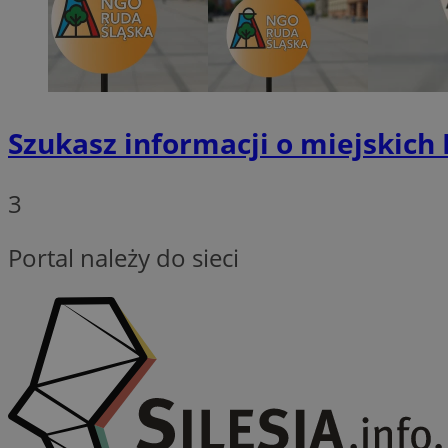
Provider
Nazwa
Domena
Szukasz informacji o miejskich
Nazwa
Nazwa
ttwid
.tiktok.c
_clsk
_fbp
3
FCCDCF
Portal należy do sieci
MR
_ga
MUID
SM
_ga_ES69V3SCKQ