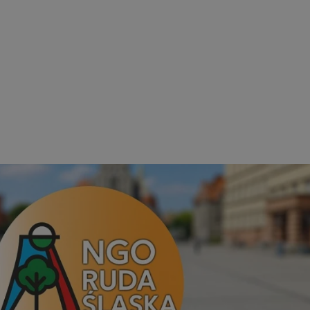
rudaslaska.com.pl
1 rok
Ten plik cookie przechowuje iden
rudaslaska.com.pl
1 rok
Ten plik cookie przechowuje iden
rudaslaska.com.pl
1 rok
Ten plik cookie przechowuje iden
.tiktok.com
1 tydzień 3 dni
Ten plik cookie jest używany do
uwierzytelniania i bezpieczeństw
użytkownicy pozostają zalogowan
zabezpieczone, jak poruszać się 
internetową lub interakcji z jej u
30 minut
Ten plik cookie służy do rozróżn
Cloudflare Inc.
Jest to korzystne dla strony int
.x.com
umożliwia tworzenie ważnych r
korzystania z jej witryny interne
29 minut 59
Ten plik cookie służy do rozróżn
Cloudflare Inc.
sekund
Jest to korzystne dla strony int
.twitter.com
umożliwia tworzenie ważnych r
korzystania z jej witryny interne
Polityce prywatności Google
METADATA
5 miesięcy 4
Ten plik cookie jest używany d
YouTube
tygodnie
zgody użytkownika i wyboru pry
.youtube.com
interakcji z witryną. Rejestruje 
zgody odwiedzającego na różne p
ustawienia prywatności, zapewni
preferencje zostaną uhonorowan
sesjach.
nt
4 tygodnie 2 dni
Ten plik cookie jest używany pr
CookieScript