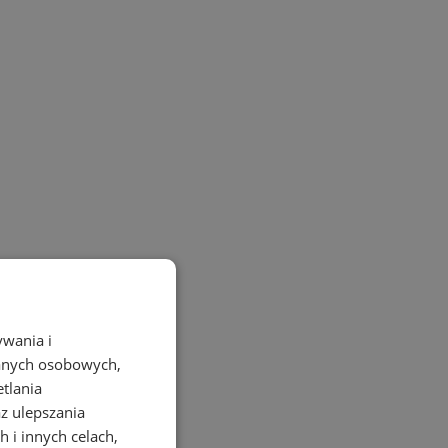
ywania i
danych osobowych,
etlania
az ulepszania
 i innych celach,