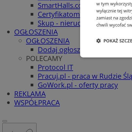
SmartHalls.com - Hale stalo
w tym wykorzysty
wyłącznie tej wi
Certyfikatomat.pl - Świadec
zamiast na zgodz
Skup - nieruchomości.org
chwili wycofać s
OGŁOSZENIA
OGŁOSZENIA
POKAŻ SZCZ
Dodaj ogłoszenie
POLECAMY
Niezbędne
Protocol IT
Pracuj.pl - praca w Rudzie Ślą
GoWork.pl - oferty pracy
REKLAMA
WSPÓŁPRACA
Ni
Niezbędne pliki cook
zarządzanie kontem. 
Nazwa