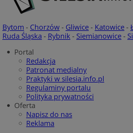
OAID
ANONCHK
Bytom
-
Chorzów
-
Gliwice
-
Katowice
-
MR
__eoi
Ruda Śląska
-
Rybnik
-
Siemianowice
-
S
MUID
Portal
_clck
Redakcja
Patronat medialny
YSC
_clsk
Praktyki w silesia.info.pl
Regulaminy portalu
SRM_B
Polityka prywatności
Oferta
VISITOR_INFO1_LIV
Napisz do nas
Reklama
__Secure-