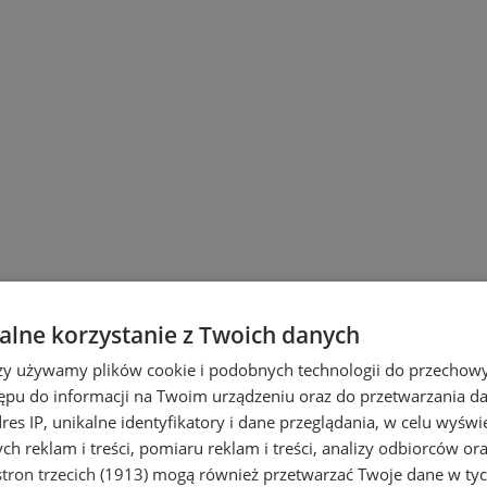
lne korzystanie z Twoich danych
rzy używamy plików cookie i podobnych technologii do przechow
ępu do informacji na Twoim urządzeniu oraz do przetwarzania 
dres IP, unikalne identyfikatory i dane przeglądania, w celu wyświ
h reklam i treści, pomiaru reklam i treści, analizy odbiorców or
i Ruda Śląska
tron trzecich (1913)
mogą również przetwarzać Twoje dane w tych