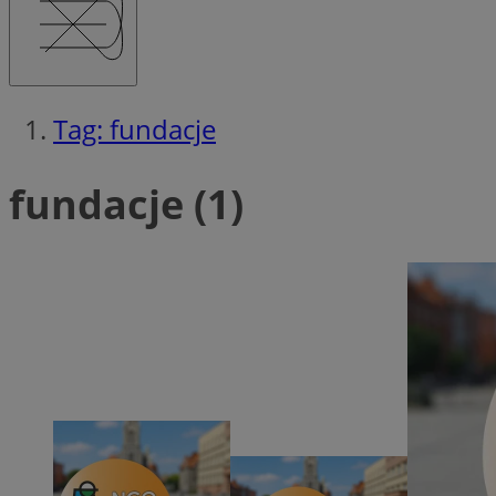
SessID
QeSessID
MvSessID
msToken
Tag: fundacje
fundacje (1)
__cf_bm
__cf_bm
VISITOR_PRIVACY_
CookieScriptConse