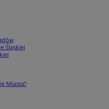
adów
e Śląskiej
kiej
ie Miasta?