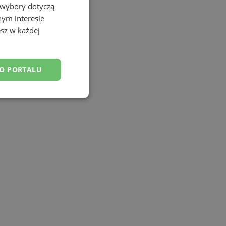
 wybory dotyczą
nym interesie
sz w każdej
DO PORTALU
esklasyfikowane
ane
owanie użytkownika i
j.