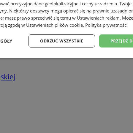
we
wać precyzyjne dane geolokalizacyjne i cechy urządzenia. Twoje
tryny. Niektórzy dostawcy mogą opierać się na prawnie uzasadnio
twa energetyczne
ie; masz prawo sprzeciwić się temu w
Ustawieniach reklam
. Może
woją zgodę w
Ustawieniach plików cookie
.
Polityka prywatności
EGÓŁY
ODRZUĆ WSZYSTKIE
PRZEJDŹ 
Wydajność
Targetowanie
Funkcjonalność
Ni
skiej
ezbędne
Wydajność
Targetowanie
Funkcjonalność
Niesklasyfikow
ie umożliwiają korzystanie z podstawowych funkcji strony internetowej, takich jak log
Bez niezbędnych plików cookie nie można prawidłowo korzystać ze strony internetowe
Provider
/
Okres
Opis
Domena
przechowywania