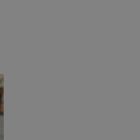
tyfikator sesji.
tyfikator sesji.
tyfikator sesji.
 celów
a, zapewniając, że
i, a ich dane są
przez witrynę
sług.
iania ludzi i botów.
ernetowej, ponieważ
aportów na temat
towej.
iania ludzi i botów.
ernetowej, ponieważ
aportów na temat
towej.
o przechowywania
watności dla ich
dane dotyczące
olityki i
ając, że ich
e w przyszłych
zez usługę Cookie-