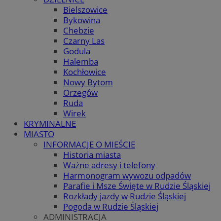
Bielszowice
Bykowina
Chebzie
Czarny Las
Godula
Halemba
Kochłowice
Nowy Bytom
Orzegów
Ruda
Wirek
KRYMINALNE
MIASTO
INFORMACJE O MIEŚCIE
Historia miasta
Ważne adresy i telefony
Harmonogram wywozu odpadów
Parafie i Msze Święte w Rudzie Śląskiej
Rozkłady jazdy w Rudzie Śląskiej
Pogoda w Rudzie Śląskiej
ADMINISTRACJA