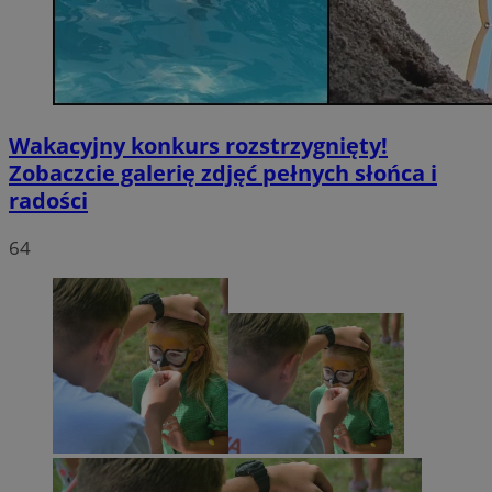
Wakacyjny konkurs rozstrzygnięty!
Zobaczcie galerię zdjęć pełnych słońca i
radości
64