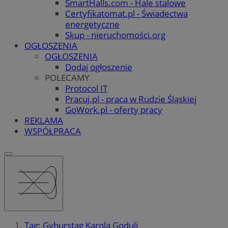
SmartHalls.com - Hale stalowe
Certyfikatomat.pl - Świadectwa
energetyczne
Skup - nieruchomości.org
OGŁOSZENIA
OGŁOSZENIA
Dodaj ogłoszenie
POLECAMY
Protocol IT
Pracuj.pl - praca w Rudzie Śląskiej
GoWork.pl - oferty pracy
REKLAMA
WSPÓŁPRACA
Tag: Gyburstag Karola Goduli