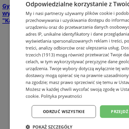
Odpowiedzialne korzystanie z Twoi
Gyburstag Karola Goduli - ostatnie
wydarzenie w ramach Festu Literackiego
My i nasi partnerzy używamy plików cookie i podob
"Kakauszale"
przechowywania i uzyskiwania dostępu do informac
urządzeniu oraz do przetwarzania danych osobowych
adres IP, unikalne identyfikatory i dane przeglądania
wyświetlania spersonalizowanych reklam i treści, p
treści, analizy odbiorców oraz ulepszania usług.
Dos
trzecich (1913)
mogą również przetwarzać Twoje dan
celach, w tym wykorzystywać precyzyjne dane geolok
urządzenia. Twoje wybory dotyczą wyłącznie tej wit
dostawcy mogą opierać się na prawnie uzasadniony
na zgodzie; masz prawo sprzeciwić się temu w
Usta
Możesz w każdej chwili wycofać swoją zgodę w
Usta
cookie
.
Polityka prywatności
ODRZUĆ WSZYSTKIE
PRZEJDŹ
POKAŻ SZCZEGÓŁY