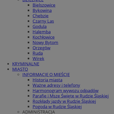
Bielszowice
Bykowina
Chebzie
Czarny Las
Godula
Halemba
Kochłowice
Nowy Bytom
Orzegów
Ruda
Wirek
KRYMINALNE
MIASTO
INFORMACJE O MIEŚCIE
Historia miasta
Ważne adresy i telefony
Harmonogram wywozu odpadów
Parafie i Msze Święte w Rudzie Śląskiej
Rozkłady jazdy w Rudzie Śląskiej
Pogoda w Rudzie Śląskiej
ADMINISTRACJA