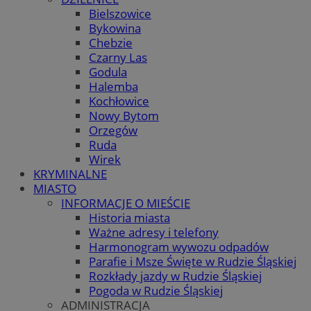
Bielszowice
Bykowina
Chebzie
Czarny Las
Godula
Halemba
Kochłowice
Nowy Bytom
Orzegów
Ruda
Wirek
KRYMINALNE
MIASTO
INFORMACJE O MIEŚCIE
Historia miasta
Ważne adresy i telefony
Harmonogram wywozu odpadów
Parafie i Msze Święte w Rudzie Śląskiej
Rozkłady jazdy w Rudzie Śląskiej
Pogoda w Rudzie Śląskiej
ADMINISTRACJA