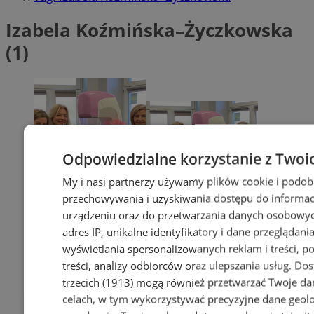
Izabela Koźmińska–Życzkowska
(1)
Odpowiedzialne korzystanie z Twoi
My i nasi partnerzy używamy plików cookie i podob
przechowywania i uzyskiwania dostępu do informac
urządzeniu oraz do przetwarzania danych osobowych
adres IP, unikalne identyfikatory i dane przeglądania
wyświetlania spersonalizowanych reklam i treści, p
treści, analizy odbiorców oraz ulepszania usług.
Dos
trzecich (1913)
mogą również przetwarzać Twoje dan
celach, w tym wykorzystywać precyzyjne dane geolok