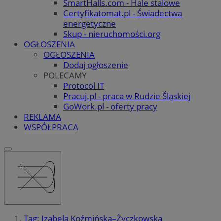
SmartHalls.com - Hale stalowe
Certyfikatomat.pl - Świadectwa
energetyczne
Skup - nieruchomości.org
OGŁOSZENIA
OGŁOSZENIA
Dodaj ogłoszenie
POLECAMY
Protocol IT
Pracuj.pl - praca w Rudzie Śląskiej
GoWork.pl - oferty pracy
REKLAMA
WSPÓŁPRACA
Tag: Izabela Koźmińska–Życzkowska