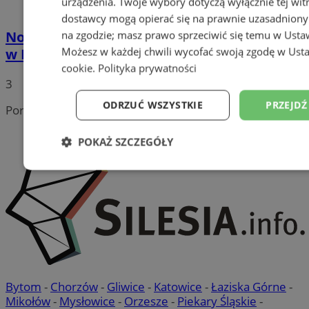
urządzenia. Twoje wybory dotyczą wyłącznie tej wit
dostawcy mogą opierać się na prawnie uzasadniony
na zgodzie; masz prawo sprzeciwić się temu w
Usta
Nowy zaawansowany cyfrowy mammograf
Możesz w każdej chwili wycofać swoją zgodę w
Usta
w Rudzie Śląskiej
cookie
.
Polityka prywatności
3
ODRZUĆ WSZYSTKIE
PRZEJDŹ
Portal należy do sieci
POKAŻ SZCZEGÓŁY
Niezbędne
Wydajność
Targetowanie
Niesklasyfikowane
Bytom
-
Chorzów
-
Gliwice
-
Katowice
-
Łaziska Górne
-
Mikołów
-
Mysłowice
-
Orzesze
-
Piekary Śląskie
-