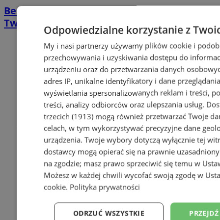
Benefis Jerzego Mazurka już w piątek!
Twórca, który zmienił oblicze MDK
Odpowiedzialne korzystanie z Twoi
My i nasi partnerzy używamy plików cookie i podob
przechowywania i uzyskiwania dostępu do informac
urządzeniu oraz do przetwarzania danych osobowych
adres IP, unikalne identyfikatory i dane przeglądania
wyświetlania spersonalizowanych reklam i treści, p
treści, analizy odbiorców oraz ulepszania usług.
Dos
trzecich (1913)
mogą również przetwarzać Twoje dan
celach, w tym wykorzystywać precyzyjne dane geolok
urządzenia. Twoje wybory dotyczą wyłącznie tej wit
dostawcy mogą opierać się na prawnie uzasadniony
na zgodzie; masz prawo sprzeciwić się temu w
Usta
Możesz w każdej chwili wycofać swoją zgodę w
Usta
cookie
.
Polityka prywatności
ODRZUĆ WSZYSTKIE
PRZEJDŹ