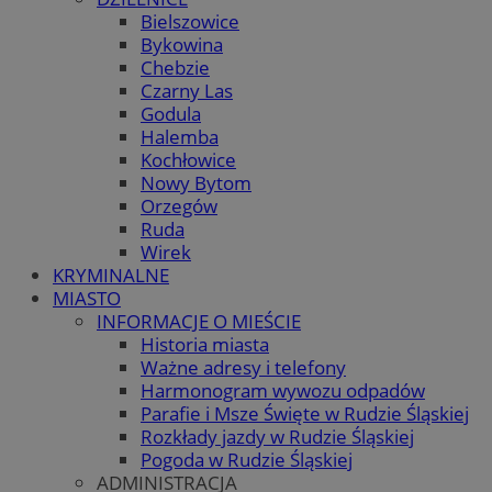
Bielszowice
Bykowina
Chebzie
Czarny Las
Godula
Halemba
Kochłowice
Nowy Bytom
Orzegów
Ruda
Wirek
KRYMINALNE
MIASTO
INFORMACJE O MIEŚCIE
Historia miasta
Ważne adresy i telefony
Harmonogram wywozu odpadów
Parafie i Msze Święte w Rudzie Śląskiej
Rozkłady jazdy w Rudzie Śląskiej
Pogoda w Rudzie Śląskiej
ADMINISTRACJA