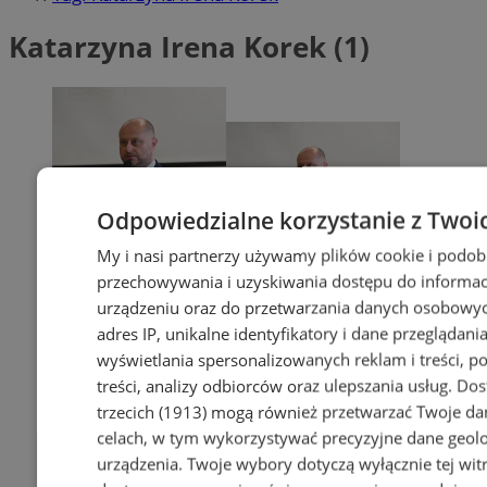
Katarzyna Irena Korek (1)
Odpowiedzialne korzystanie z Twoi
My i nasi partnerzy używamy plików cookie i podob
przechowywania i uzyskiwania dostępu do informac
urządzeniu oraz do przetwarzania danych osobowych
adres IP, unikalne identyfikatory i dane przeglądania
wyświetlania spersonalizowanych reklam i treści, p
treści, analizy odbiorców oraz ulepszania usług.
Dos
trzecich (1913)
mogą również przetwarzać Twoje dan
celach, w tym wykorzystywać precyzyjne dane geolok
urządzenia. Twoje wybory dotyczą wyłącznie tej wit