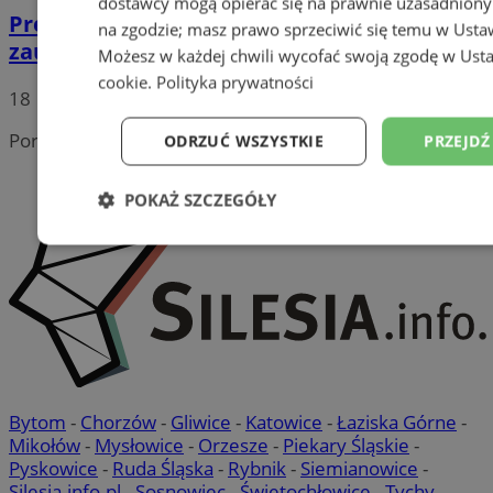
dostawcy mogą opierać się na prawnie uzasadniony
Prezydent Michał Pierończyk z wotum
na zgodzie; masz prawo sprzeciwić się temu w
Usta
zaufania!
Możesz w każdej chwili wycofać swoją zgodę w
Usta
cookie
.
Polityka prywatności
18
Portal należy do sieci
ODRZUĆ WSZYSTKIE
PRZEJDŹ
POKAŻ SZCZEGÓŁY
Niezbędne
Wydajność
Targetowanie
Niesklasyfikowane
Bytom
-
Chorzów
-
Gliwice
-
Katowice
-
Łaziska Górne
-
Mikołów
-
Mysłowice
-
Orzesze
-
Piekary Śląskie
-
Pyskowice
-
Ruda Śląska
-
Rybnik
-
Siemianowice
-
Silesia.info.pl
-
Sosnowiec
-
Świętochłowice
-
Tychy
-
Niezbędne
Wydajność
Targetowanie
Fun