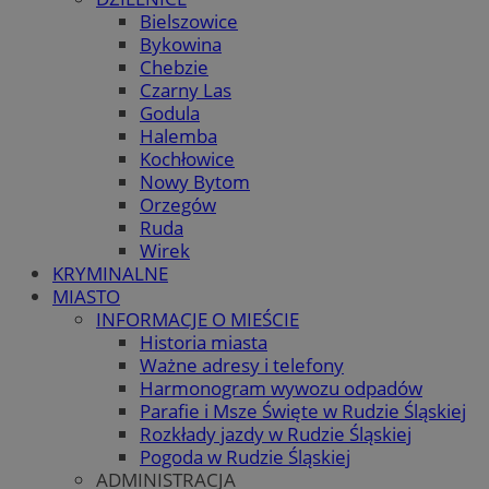
Bielszowice
Bykowina
Chebzie
Czarny Las
Godula
Halemba
Kochłowice
Nowy Bytom
Orzegów
Ruda
Wirek
KRYMINALNE
MIASTO
INFORMACJE O MIEŚCIE
Historia miasta
Ważne adresy i telefony
Harmonogram wywozu odpadów
Parafie i Msze Święte w Rudzie Śląskiej
Rozkłady jazdy w Rudzie Śląskiej
Pogoda w Rudzie Śląskiej
ADMINISTRACJA