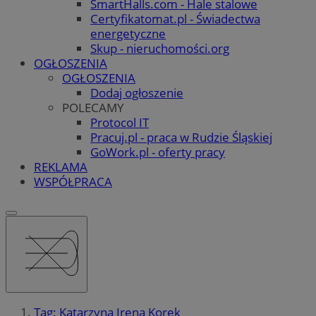
SmartHalls.com - Hale stalowe
Certyfikatomat.pl - Świadectwa
energetyczne
Skup - nieruchomości.org
OGŁOSZENIA
OGŁOSZENIA
Dodaj ogłoszenie
POLECAMY
Protocol IT
Pracuj.pl - praca w Rudzie Śląskiej
GoWork.pl - oferty pracy
REKLAMA
WSPÓŁPRACA
Tag: Katarzyna Irena Korek