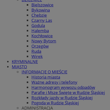
Bielszowice
Bykowina
Chebzie
Czarny Las
Godula
Halemba
Kochłowice
Nowy Bytom
Orzegów
Ruda
Wirek
KRYMINALNE
MIASTO
INFORMACJE O MIEŚCIE
Historia miasta
Ważne adresy i telefony
Harmonogram wywozu odpadów
Parafie i Msze Święte w Rudzie Śląskiej
Rozkłady jazdy w Rudzie Śląskiej
Pogoda w Rudzie Śląskiej
ADMINISTRACJA