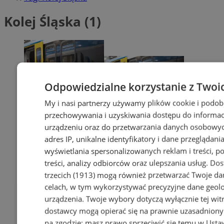
Kolej Śląska (1)
Odpowiedzialne korzystanie z Twoi
My i nasi partnerzy używamy plików cookie i podob
przechowywania i uzyskiwania dostępu do informac
urządzeniu oraz do przetwarzania danych osobowych
adres IP, unikalne identyfikatory i dane przeglądania
wyświetlania spersonalizowanych reklam i treści, p
treści, analizy odbiorców oraz ulepszania usług.
Dos
trzecich (1913)
mogą również przetwarzać Twoje dan
celach, w tym wykorzystywać precyzyjne dane geolok
urządzenia. Twoje wybory dotyczą wyłącznie tej wit
dostawcy mogą opierać się na prawnie uzasadniony
na zgodzie; masz prawo sprzeciwić się temu w
Usta