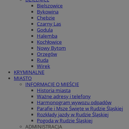
Bielszowice
Bykowina
Chebzie
Czarny Las
Godula
Halemba
Kochłowice
Nowy Bytom
Orzegów
Ruda
Wirek
KRYMINALNE
MIASTO
INFORMACJE O MIEŚCIE
Historia miasta
Ważne adresy i telefony
Harmonogram wywozu odpadów
Parafie i Msze Święte w Rudzie Śląskiej
Rozkłady jazdy w Rudzie Śląskiej
Pogoda w Rudzie Śląskiej
ADMINISTRACJA