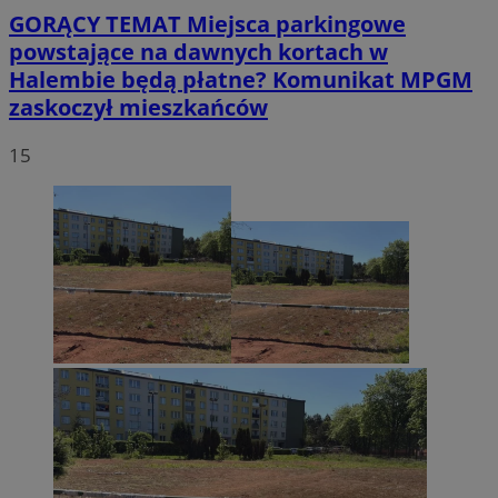
GORĄCY TEMAT
Miejsca parkingowe
powstające na dawnych kortach w
Halembie będą płatne? Komunikat MPGM
zaskoczył mieszkańców
15