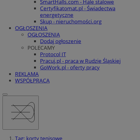
SmartHalls.com - Hale stalowe
Certyfikatomat.pl - Świadectwa
energetyczne
Skup - nieruchomości.org
OGŁOSZENIA
OGŁOSZENIA
Dodaj ogłoszenie
POLECAMY
Protocol IT
Pracuj.pl - praca w Rudzie Śląskiej
GoWork.pl - oferty pracy
REKLAMA
WSPÓŁPRACA
Tag: korty tenisowe