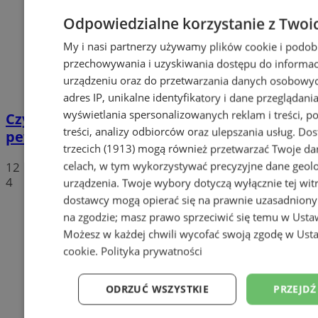
Odpowiedzialne korzystanie z Twoi
My i nasi partnerzy używamy plików cookie i podob
przechowywania i uzyskiwania dostępu do informac
urządzeniu oraz do przetwarzania danych osobowych
adres IP, unikalne identyfikatory i dane przeglądania
wyświetlania spersonalizowanych reklam i treści, p
Czy na byłych kortach w Halembie na
treści, analizy odbiorców oraz ulepszania usług.
Dos
pewno powstanie parking?
trzecich (1913)
mogą również przetwarzać Twoje dan
celach, w tym wykorzystywać precyzyjne dane geolok
12
4
urządzenia. Twoje wybory dotyczą wyłącznie tej wit
dostawcy mogą opierać się na prawnie uzasadniony
na zgodzie; masz prawo sprzeciwić się temu w
Usta
Możesz w każdej chwili wycofać swoją zgodę w
Usta
cookie
.
Polityka prywatności
ODRZUĆ WSZYSTKIE
PRZEJDŹ