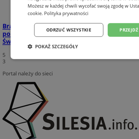
Możesz w każdej chwili wycofać swoją zgodę w
Usta
cookie
.
Polityka prywatności
Bracia Czerczak znów na podium – śląscy
ODRZUĆ WSZYSTKIE
PRZEJDŹ
policjanci z brązem w Mistrzostwach
Świata
POKAŻ SZCZEGÓŁY
5
Niezbędne
Wydajność
Targetowanie
3
Portal należy do sieci
Niesklasyfikowane
Niezbędne
Wydajność
Targetowanie
Fun
Niesklasyfikowane