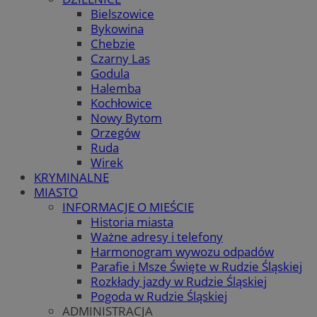
Bielszowice
Bykowina
Chebzie
Czarny Las
Godula
Halemba
Kochłowice
Nowy Bytom
Orzegów
Ruda
Wirek
KRYMINALNE
MIASTO
INFORMACJE O MIEŚCIE
Historia miasta
Ważne adresy i telefony
Harmonogram wywozu odpadów
Parafie i Msze Święte w Rudzie Śląskiej
Rozkłady jazdy w Rudzie Śląskiej
Pogoda w Rudzie Śląskiej
ADMINISTRACJA