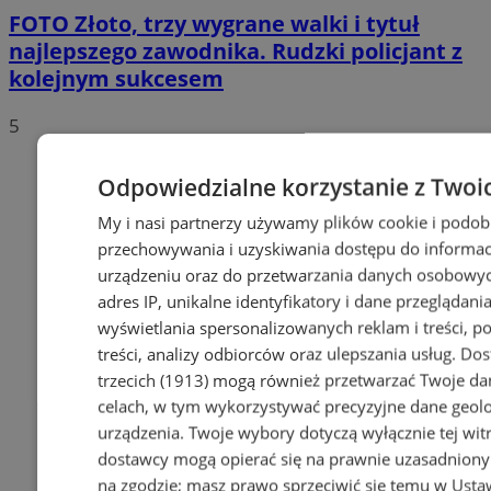
FOTO
Złoto, trzy wygrane walki i tytuł
najlepszego zawodnika. Rudzki policjant z
kolejnym sukcesem
5
Odpowiedzialne korzystanie z Twoi
My i nasi partnerzy używamy plików cookie i podob
przechowywania i uzyskiwania dostępu do informac
urządzeniu oraz do przetwarzania danych osobowych
adres IP, unikalne identyfikatory i dane przeglądania
wyświetlania spersonalizowanych reklam i treści, p
treści, analizy odbiorców oraz ulepszania usług.
Dos
trzecich (1913)
mogą również przetwarzać Twoje dan
celach, w tym wykorzystywać precyzyjne dane geolok
urządzenia. Twoje wybory dotyczą wyłącznie tej wit
dostawcy mogą opierać się na prawnie uzasadniony
na zgodzie; masz prawo sprzeciwić się temu w
Usta