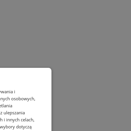
ywania i
danych osobowych,
etlania
az ulepszania
 i innych celach,
 wybory dotyczą