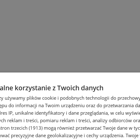
lne korzystanie z Twoich danych
rzy używamy plików cookie i podobnych technologii do przechow
ępu do informacji na Twoim urządzeniu oraz do przetwarzania 
dres IP, unikalne identyfikatory i dane przeglądania, w celu wyświ
h reklam i treści, pomiaru reklam i treści, analizy odbiorców or
tron trzecich (1913)
mogą również przetwarzać Twoje dane w tych
i Ruda Śląska
wać precyzyjne dane geolokalizacyjne i cechy urządzenia. Twoje