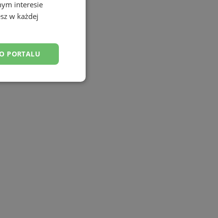
nym interesie
sz w każdej
DO PORTALU
esklasyfikowane
ane
owanie użytkownika i
j.
tyfikator sesji.