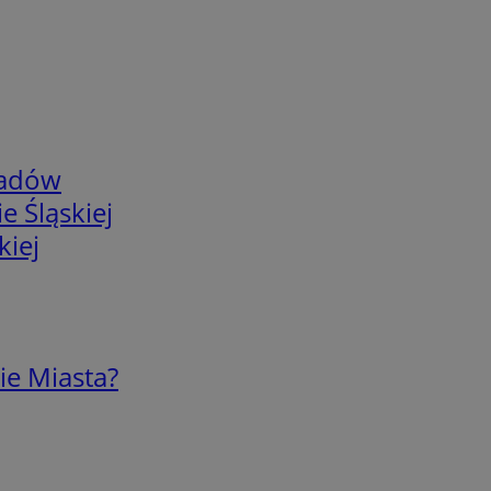
adów
e Śląskiej
kiej
ie Miasta?