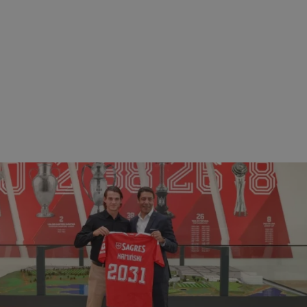
rudaslaska.com.pl
1 rok
Ten plik cookie przechowuje iden
rudaslaska.com.pl
1 rok
Ten plik cookie przechowuje iden
.tiktok.com
1 tydzień 3 dni
Ten plik cookie jest używany do
uwierzytelniania i bezpieczeństw
użytkownicy pozostają zalogowan
zabezpieczone, jak poruszać się 
internetową lub interakcji z jej u
30 minut
Ten plik cookie służy do rozróżn
Cloudflare Inc.
Jest to korzystne dla strony int
.x.com
umożliwia tworzenie ważnych r
korzystania z jej witryny interne
29 minut 59
Ten plik cookie służy do rozróżn
Cloudflare Inc.
sekund
Jest to korzystne dla strony int
.twitter.com
umożliwia tworzenie ważnych r
korzystania z jej witryny interne
Polityce prywatności Google
METADATA
5 miesięcy 4
Ten plik cookie jest używany d
YouTube
tygodnie
zgody użytkownika i wyboru pry
.youtube.com
interakcji z witryną. Rejestruje 
zgody odwiedzającego na różne p
ustawienia prywatności, zapewni
preferencje zostaną uhonorowan
sesjach.
nt
4 tygodnie 2 dni
Ten plik cookie jest używany pr
CookieScript
Script.com do zapamiętywania pr
rudaslaska.com.pl
dotyczących zgody użytkownika n