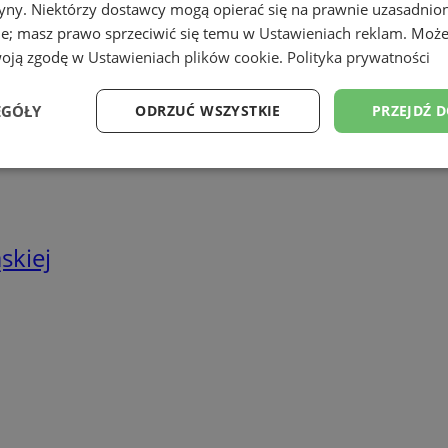
tryny. Niektórzy dostawcy mogą opierać się na prawnie uzasadnio
we
ie; masz prawo sprzeciwić się temu w
Ustawieniach reklam
. Może
twa energetyczne
woją zgodę w
Ustawieniach plików cookie
.
Polityka prywatności
EGÓŁY
ODRZUĆ WSZYSTKIE
PRZEJDŹ 
Wydajność
Targetowanie
Funkcjonalność
Ni
skiej
ezbędne
Wydajność
Targetowanie
Funkcjonalność
Niesklasyfikow
ie umożliwiają korzystanie z podstawowych funkcji strony internetowej, takich jak log
Bez niezbędnych plików cookie nie można prawidłowo korzystać ze strony internetowe
Provider
/
Okres
Opis
Domena
przechowywania
rudaslaska.com.pl
1 rok
Ten plik cookie przechowuje iden