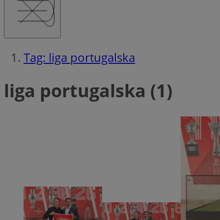
QeSessID
MvSessID
msToken
Tag: liga portugalska
__cf_bm
liga portugalska (1)
__cf_bm
VISITOR_PRIVACY_
CookieScriptConse