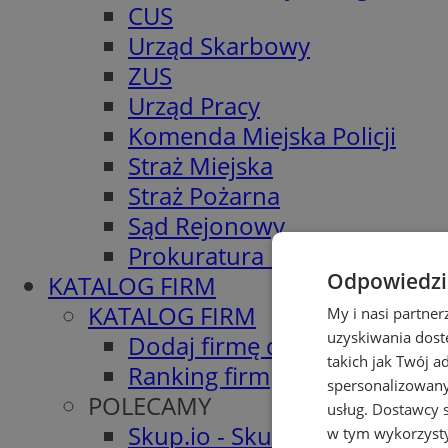
CUS
Urząd Skarbowy
ZUS
Urząd Pracy
Komenda Miejska Policji
Straż Miejska
Straż Pożarna
Sąd Rejonowy
Prokuratura Rejonowa
Odpowiedzia
KATALOG FIRM
KATALOG FIRM
My i nasi partne
uzyskiwania dost
Dodaj firmę do katalogu
takich jak Twój a
Ranking firm
spersonalizowanyc
POLECAMY
usług.
Dostawcy s
Skup.io - Skup nieruchomośc
w tym wykorzysty