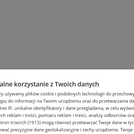
lne korzystanie z Twoich danych
rzy używamy plików cookie i podobnych technologii do przechow
ępu do informacji na Twoim urządzeniu oraz do przetwarzania 
dres IP, unikalne identyfikatory i dane przeglądania, w celu wyświ
h reklam i treści, pomiaru reklam i treści, analizy odbiorców or
tron trzecich (1913)
mogą również przetwarzać Twoje dane w tych
i Ruda Śląska
wać precyzyjne dane geolokalizacyjne i cechy urządzenia. Twoje