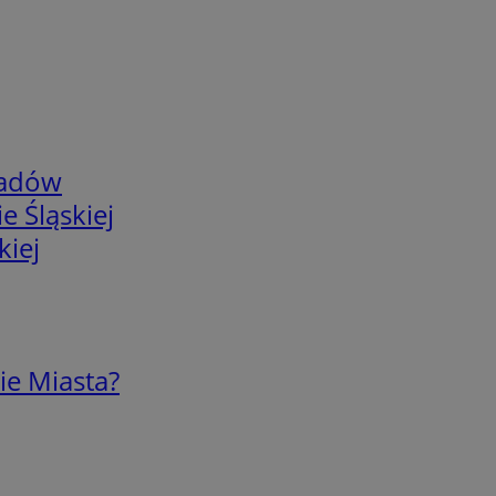
adów
e Śląskiej
kiej
ie Miasta?