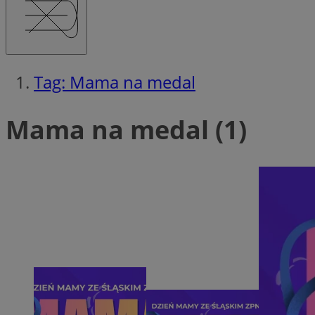
QeSessID
MvSessID
msToken
Tag: Mama na medal
__cf_bm
Mama na medal (1)
__cf_bm
VISITOR_PRIVACY_
CookieScriptConse