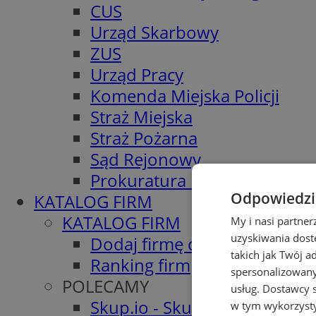
CUS
Urząd Skarbowy
ZUS
Urząd Pracy
Komenda Miejska Policji
Straż Miejska
Straż Pożarna
Sąd Rejonowy
Prokuratura Rejonowa
Odpowiedzia
KATALOG FIRM
KATALOG FIRM
My i nasi partne
uzyskiwania dost
Dodaj firmę do katalogu
takich jak Twój a
Ranking firm
spersonalizowanyc
POLECAMY
usług.
Dostawcy s
Skup.io - Skup nieruchomośc
w tym wykorzysty