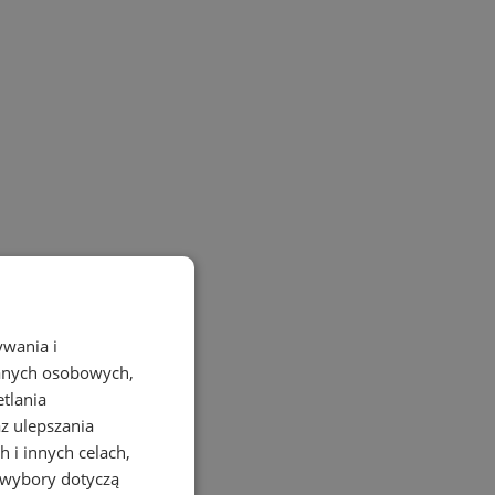
ywania i
danych osobowych,
etlania
az ulepszania
 i innych celach,
 wybory dotyczą