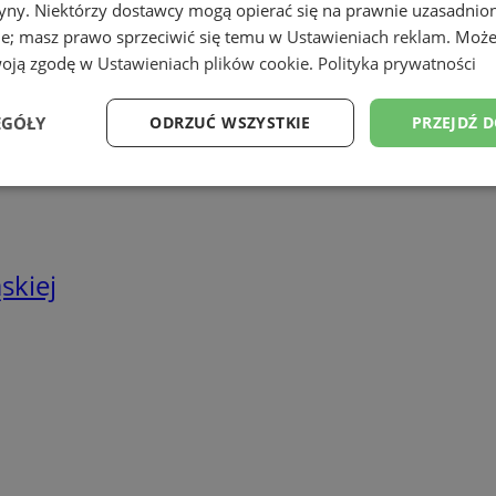
tryny. Niektórzy dostawcy mogą opierać się na prawnie uzasadnio
we
ie; masz prawo sprzeciwić się temu w
Ustawieniach reklam
. Może
twa energetyczne
woją zgodę w
Ustawieniach plików cookie
.
Polityka prywatności
EGÓŁY
ODRZUĆ WSZYSTKIE
PRZEJDŹ 
Wydajność
Targetowanie
Funkcjonalność
Ni
skiej
ezbędne
Wydajność
Targetowanie
Funkcjonalność
Niesklasyfikow
ie umożliwiają korzystanie z podstawowych funkcji strony internetowej, takich jak log
Bez niezbędnych plików cookie nie można prawidłowo korzystać ze strony internetowe
Provider
/
Okres
Opis
Domena
przechowywania
rudaslaska.com.pl
1 rok
Ten plik cookie przechowuje iden