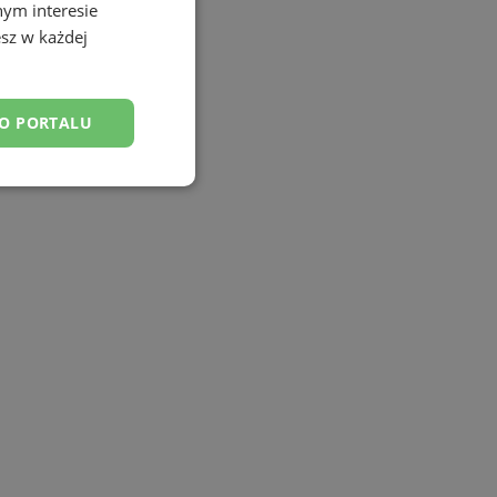
nym interesie
sz w każdej
DO PORTALU
esklasyfikowane
ane
owanie użytkownika i
j.
tyfikator sesji.