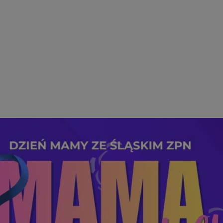
rudaslaska.com.pl
1 rok
Ten plik cookie przechowuje iden
rudaslaska.com.pl
1 rok
Ten plik cookie przechowuje iden
.tiktok.com
1 tydzień 3 dni
Ten plik cookie jest używany do
uwierzytelniania i bezpieczeństw
użytkownicy pozostają zalogowan
zabezpieczone, jak poruszać się 
internetową lub interakcji z jej u
30 minut
Ten plik cookie służy do rozróżn
Cloudflare Inc.
Jest to korzystne dla strony int
.x.com
umożliwia tworzenie ważnych r
korzystania z jej witryny interne
29 minut 59
Ten plik cookie służy do rozróżn
Cloudflare Inc.
sekund
Jest to korzystne dla strony int
.twitter.com
umożliwia tworzenie ważnych r
korzystania z jej witryny interne
Polityce prywatności Google
METADATA
5 miesięcy 4
Ten plik cookie jest używany d
YouTube
tygodnie
zgody użytkownika i wyboru pry
.youtube.com
interakcji z witryną. Rejestruje 
zgody odwiedzającego na różne p
ustawienia prywatności, zapewni
preferencje zostaną uhonorowan
sesjach.
nt
4 tygodnie 2 dni
Ten plik cookie jest używany pr
CookieScript
Script.com do zapamiętywania pr
rudaslaska.com.pl
dotyczących zgody użytkownika n