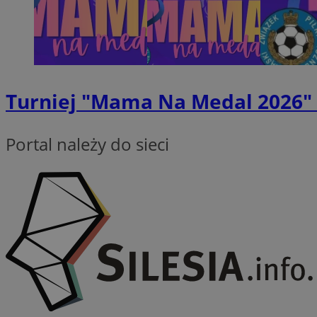
Provider
Nazwa
Domena
Nazwa
Nazwa
Turniej "Mama Na Medal 2026" w
ttwid
.tiktok.c
_clsk
_fbp
Portal należy do sieci
FCCDCF
MR
_ga
MUID
SM
_ga_ES69V3SCKQ
OAID
ANONCHK