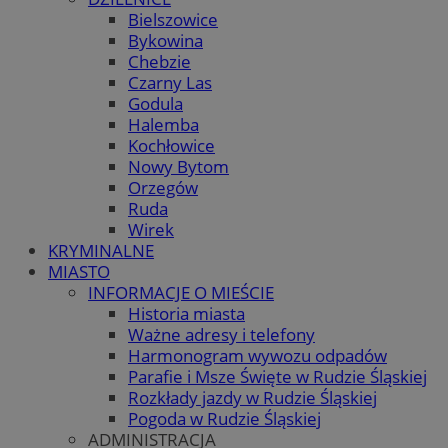
Bielszowice
Bykowina
Chebzie
Czarny Las
Godula
Halemba
Kochłowice
Nowy Bytom
Orzegów
Ruda
Wirek
KRYMINALNE
MIASTO
INFORMACJE O MIEŚCIE
Historia miasta
Ważne adresy i telefony
Harmonogram wywozu odpadów
Parafie i Msze Święte w Rudzie Śląskiej
Rozkłady jazdy w Rudzie Śląskiej
Pogoda w Rudzie Śląskiej
ADMINISTRACJA