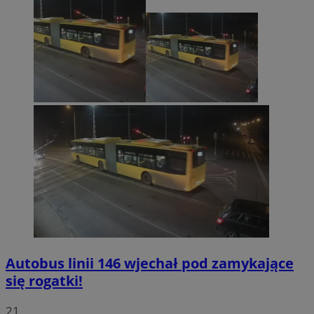
Autobus linii 146 wjechał pod zamykające
się rogatki!
21