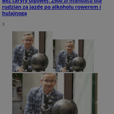
Bez taryfy ulgowej. 2500 zł mandatu dla
rudzian za jazdę po alkoholu rowerem i
hulajnogą
3