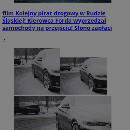
film
Kolejny pirat drogowy w Rudzie
Śląskiej! Kierowca Forda wyprzedzał
samochody na przejściu! Słono zapłaci
2