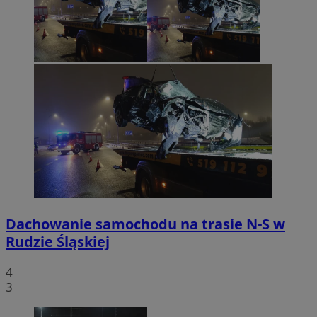
Dachowanie samochodu na trasie N-S w
Rudzie Śląskiej
4
3