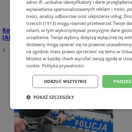
adres IP, unikalne identyfikatory i dane przeglądania
wyświetlania spersonalizowanych reklam i treści, p
treści, analizy odbiorców oraz ulepszania usług.
Dos
trzecich (1913)
mogą również przetwarzać Twoje dan
Kolizja z udziałem motocykla na DTŚ!
celach, w tym wykorzystywać precyzyjne dane geolok
[AKTUALIZACJA]
urządzenia. Twoje wybory dotyczą wyłącznie tej wit
dostawcy mogą opierać się na prawnie uzasadniony
3
na zgodzie; masz prawo sprzeciwić się temu w
Usta
Możesz w każdej chwili wycofać swoją zgodę w
Usta
cookie
.
Polityka prywatności
ODRZUĆ WSZYSTKIE
PRZEJDŹ
POKAŻ SZCZEGÓŁY
Niezbędne
Wydajność
Targetowanie