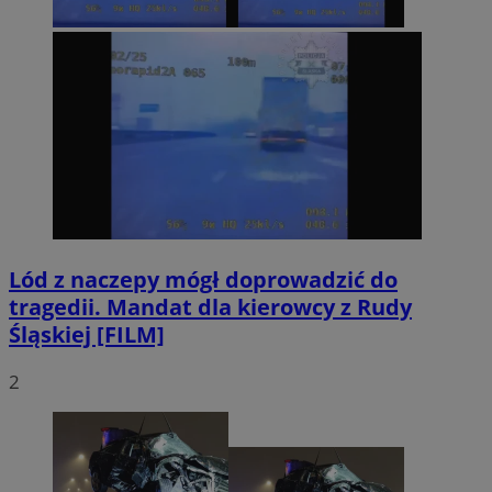
Lód z naczepy mógł doprowadzić do
tragedii. Mandat dla kierowcy z Rudy
Śląskiej [FILM]
2