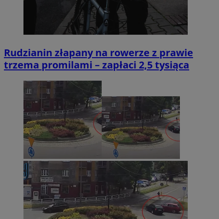
Rudzianin złapany na rowerze z prawie
trzema promilami – zapłaci 2,5 tysiąca