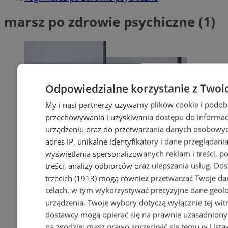
marsz po zdrowie psychiczne (1)
Odpowiedzialne korzystanie z Twoi
My i nasi partnerzy używamy plików cookie i podob
przechowywania i uzyskiwania dostępu do informac
urządzeniu oraz do przetwarzania danych osobowych
adres IP, unikalne identyfikatory i dane przeglądania
wyświetlania spersonalizowanych reklam i treści, p
treści, analizy odbiorców oraz ulepszania usług.
Dos
trzecich (1913)
mogą również przetwarzać Twoje dan
celach, w tym wykorzystywać precyzyjne dane geolok
urządzenia. Twoje wybory dotyczą wyłącznie tej wit
dostawcy mogą opierać się na prawnie uzasadniony
na zgodzie; masz prawo sprzeciwić się temu w
Usta