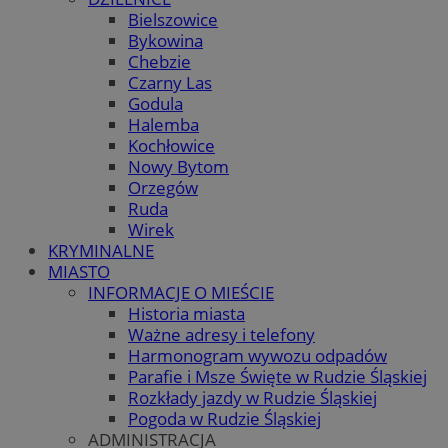
Bielszowice
Bykowina
Chebzie
Czarny Las
Godula
Halemba
Kochłowice
Nowy Bytom
Orzegów
Ruda
Wirek
KRYMINALNE
MIASTO
INFORMACJE O MIEŚCIE
Historia miasta
Ważne adresy i telefony
Harmonogram wywozu odpadów
Parafie i Msze Święte w Rudzie Śląskiej
Rozkłady jazdy w Rudzie Śląskiej
Pogoda w Rudzie Śląskiej
ADMINISTRACJA