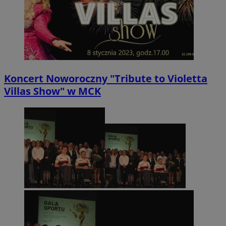
sekun
.twitter.com
Koncert Noworoczny "Tribute to Violetta
Villas Show" w MCK
VISITOR_PRIVACY_METADATA
5 miesięc
YouTube
tygodni
.youtube.com