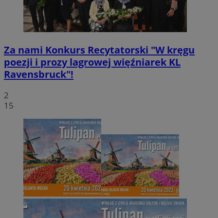
Za nami Konkurs Recytatorski "W kręgu
poezji i prozy lagrowej więźniarek KL
Ravensbruck"!
2
15