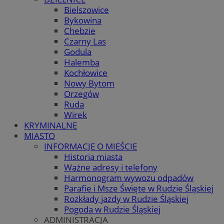
Bielszowice
Bykowina
Chebzie
Czarny Las
Godula
Halemba
Kochłowice
Nowy Bytom
Orzegów
Ruda
Wirek
KRYMINALNE
MIASTO
INFORMACJE O MIEŚCIE
Historia miasta
Ważne adresy i telefony
Harmonogram wywozu odpadów
Parafie i Msze Święte w Rudzie Śląskiej
Rozkłady jazdy w Rudzie Śląskiej
Pogoda w Rudzie Śląskiej
ADMINISTRACJA