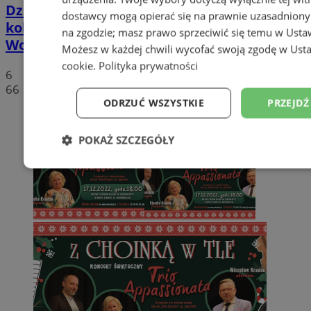
Dzisiaj w Miejskim Centrum Kultury po raz
dostawcy mogą opierać się na prawnie uzasadniony
kolejny zostały rozdane "Anioły
na zgodzie; masz prawo sprzeciwić się temu w
Usta
Wolontariatu"
Możesz w każdej chwili wycofać swoją zgodę w
Usta
cookie
.
Polityka prywatności
6
66
ODRZUĆ WSZYSTKIE
PRZEJDŹ
POKAŻ SZCZEGÓŁY
Niezbędne
Wydajność
Targetowanie
Niesklasyfikowane