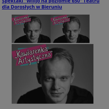
Spektakl "Wilijo na poziomie 650" Teatru
dla Dorosłych w Bieruniu