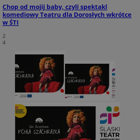
Chop od mojij baby, czyli spektakl
komediowy Teatru dla Dorosłych wkrótce
w ŚTI
2
4