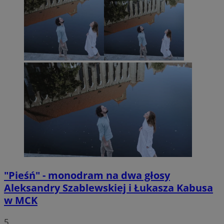
"Pieśń" - monodram na dwa głosy
Aleksandry Szablewskiej i Łukasza Kabusa
w MCK
5