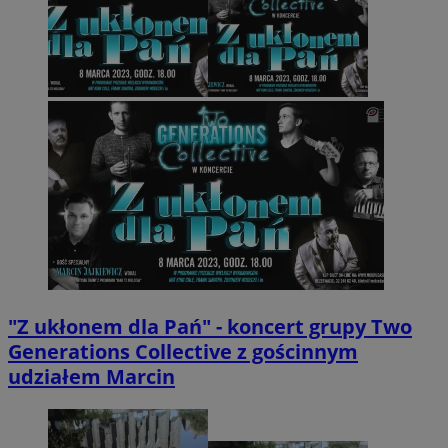
"Z ukłonem dla Pań" - koncert grupy Two
Generations Collective z gościnnym
udziałem Marcin