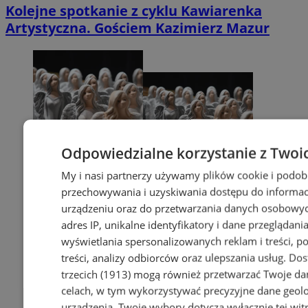
Kolejne spotkanie z cyklu Kawiarenka
Artystyczna. Gościem Kazimierz Mazur
Odpowiedzialne korzystanie z Twoi
My i nasi partnerzy używamy plików cookie i podob
przechowywania i uzyskiwania dostępu do informac
urządzeniu oraz do przetwarzania danych osobowych
adres IP, unikalne identyfikatory i dane przeglądania
wyświetlania spersonalizowanych reklam i treści, p
treści, analizy odbiorców oraz ulepszania usług.
Dos
trzecich (1913)
mogą również przetwarzać Twoje dan
celach, w tym wykorzystywać precyzyjne dane geolok
urządzenia. Twoje wybory dotyczą wyłącznie tej wit