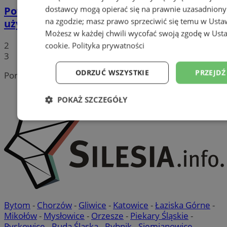
dostawcy mogą opierać się na prawnie uzasadniony
Powraca temat powstania kolejnego
na zgodzie; masz prawo sprzeciwić się temu w
Usta
użytku ekologicznego w naszym mieście!
Możesz w każdej chwili wycofać swoją zgodę w
Usta
2
cookie
.
Polityka prywatności
3
ODRZUĆ WSZYSTKIE
PRZEJDŹ
Portal należy do sieci
POKAŻ SZCZEGÓŁY
Niezbędne
Wydajność
Targetowanie
Niesklasyfikowane
Bytom
-
Chorzów
-
Gliwice
-
Katowice
-
Łaziska Górne
-
Mikołów
-
Mysłowice
-
Orzesze
-
Piekary Śląskie
-
Pyskowice
-
Ruda Śląska
-
Rybnik
-
Siemianowice
-