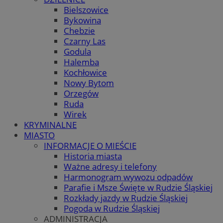
Bielszowice
Bykowina
Chebzie
Czarny Las
Godula
Halemba
Kochłowice
Nowy Bytom
Orzegów
Ruda
Wirek
KRYMINALNE
MIASTO
INFORMACJE O MIEŚCIE
Historia miasta
Ważne adresy i telefony
Harmonogram wywozu odpadów
Parafie i Msze Święte w Rudzie Śląskiej
Rozkłady jazdy w Rudzie Śląskiej
Pogoda w Rudzie Śląskiej
ADMINISTRACJA