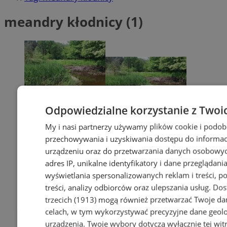
meandry kłodnicy (1)
Odpowiedzialne korzystanie z Twoi
My i nasi partnerzy używamy plików cookie i podob
przechowywania i uzyskiwania dostępu do informac
urządzeniu oraz do przetwarzania danych osobowych
adres IP, unikalne identyfikatory i dane przeglądania
wyświetlania spersonalizowanych reklam i treści, p
treści, analizy odbiorców oraz ulepszania usług.
Dos
trzecich (1913)
mogą również przetwarzać Twoje dan
celach, w tym wykorzystywać precyzyjne dane geolok
urządzenia. Twoje wybory dotyczą wyłącznie tej wit