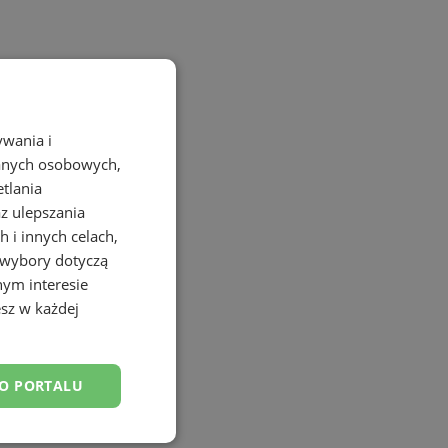
ywania i
danych osobowych,
etlania
az ulepszania
 i innych celach,
 wybory dotyczą
nym interesie
sz w każdej
DO PORTALU
esklasyfikowane