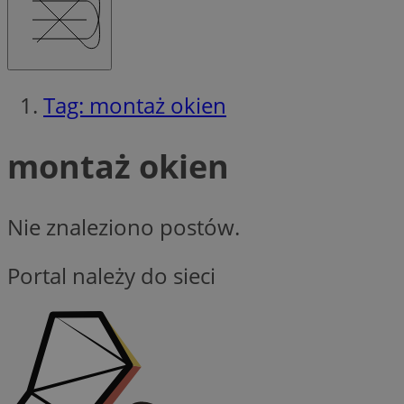
__cf_bm
Tag: montaż okien
VISITOR_PRIVACY_
montaż okien
Nie znaleziono postów.
CookieScriptConse
Portal należy do sieci
Provider
Nazwa
Domena
Nazwa
Nazwa
ttwid
.tiktok.c
_clsk
_fbp