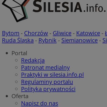
FCCDCF
MR
_ga
MUID
Bytom
-
Chorzów
-
Gliwice
-
Katowice
-
Ruda Śląska
-
Rybnik
-
Siemianowice
-
S
SM
Portal
_ga_ES69V3SCKQ
Redakcja
OAID
ANONCHK
Patronat medialny
Praktyki w silesia.info.pl
Regulaminy portalu
MR
__eoi
Polityka prywatności
Oferta
MUID
Napisz do nas
_clck