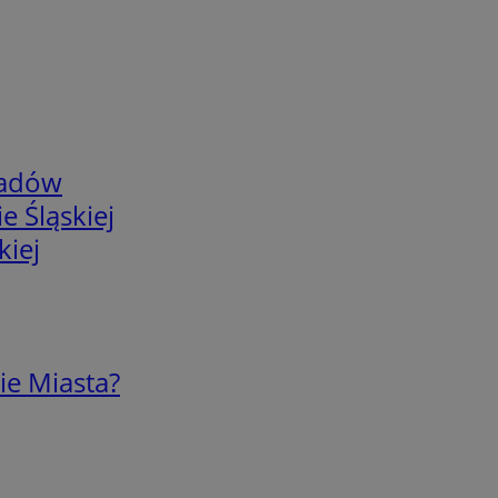
adów
e Śląskiej
kiej
ie Miasta?