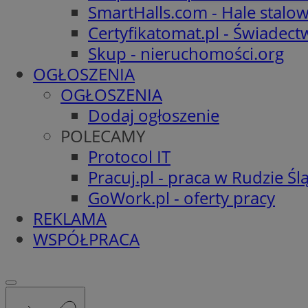
SmartHalls.com - Hale stalo
Certyfikatomat.pl - Świadec
Skup - nieruchomości.org
OGŁOSZENIA
OGŁOSZENIA
Ni
Dodaj ogłoszenie
Niezbędne pliki cook
POLECAMY
zarządzanie kontem. 
Protocol IT
Nazwa
Pracuj.pl - praca w Rudzie Ślą
SessID
GoWork.pl - oferty pracy
QeSessID
REKLAMA
MvSessID
WSPÓŁPRACA
msToken
__cf_bm