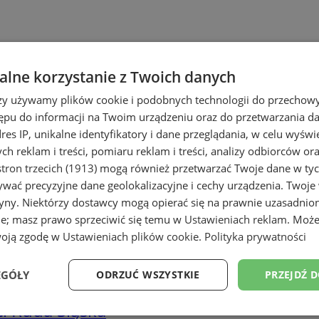
lne korzystanie z Twoich danych
rzy używamy plików cookie i podobnych technologii do przechow
ępu do informacji na Twoim urządzeniu oraz do przetwarzania 
dres IP, unikalne identyfikatory i dane przeglądania, w celu wyświ
h reklam i treści, pomiaru reklam i treści, analizy odbiorców or
tron trzecich (1913)
mogą również przetwarzać Twoje dane w tych
wać precyzyjne dane geolokalizacyjne i cechy urządzenia. Twoje
tryny. Niektórzy dostawcy mogą opierać się na prawnie uzasadnio
ie; masz prawo sprzeciwić się temu w
Ustawieniach reklam
. Może
woją zgodę w
Ustawieniach plików cookie
.
Polityka prywatności
EGÓŁY
ODRZUĆ WSZYSTKIE
PRZEJDŹ 
i Ruda Śląska
Wydajność
Targetowanie
Funkcjonalność
Ni