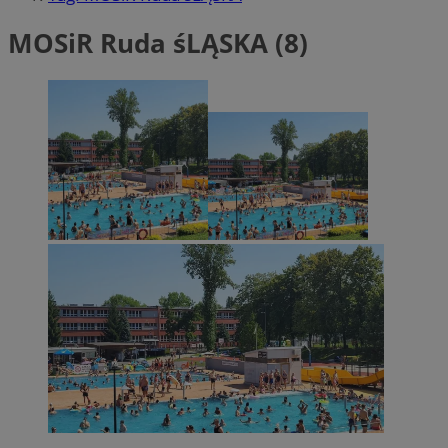
MOSiR Ruda śLĄSKA (8)