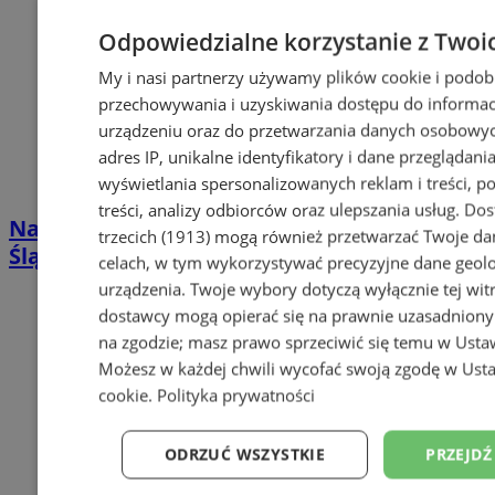
Odpowiedzialne korzystanie z Twoi
My i nasi partnerzy używamy plików cookie i podob
przechowywania i uzyskiwania dostępu do informac
urządzeniu oraz do przetwarzania danych osobowych
adres IP, unikalne identyfikatory i dane przeglądania
wyświetlania spersonalizowanych reklam i treści, p
treści, analizy odbiorców oraz ulepszania usług.
Dos
Nauka i doskonalenie pływania w Rudzie
trzecich (1913)
mogą również przetwarzać Twoje dan
Śląskiej. Trwają zapisy na wiosenny kurs
celach, w tym wykorzystywać precyzyjne dane geolok
urządzenia. Twoje wybory dotyczą wyłącznie tej wit
dostawcy mogą opierać się na prawnie uzasadniony
na zgodzie; masz prawo sprzeciwić się temu w
Usta
Możesz w każdej chwili wycofać swoją zgodę w
Usta
cookie
.
Polityka prywatności
ODRZUĆ WSZYSTKIE
PRZEJDŹ