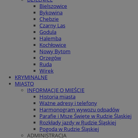
Bielszowice
Bykowina
Chebzie
Czarny Las
Godula
Halemba
Kochłowice
Nowy Bytom
Orzegów
Ruda
Wirek
KRYMINALNE
MIASTO
INFORMACJE O MIEŚCIE
Historia miasta
Ważne adresy i telefony
Harmonogram wywozu odpadów
Parafie i Msze Święte w Rudzie Śląskiej
Rozkłady jazdy w Rudzie Śląskiej
Pogoda w Rudzie Śląskiej
ADMINISTRACJA