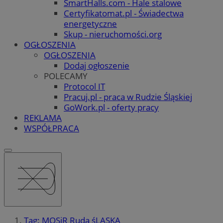
SmartHalls.com - Hale stalowe
Certyfikatomat.pl - Świadectwa
energetyczne
Skup - nieruchomości.org
OGŁOSZENIA
OGŁOSZENIA
Dodaj ogłoszenie
POLECAMY
Protocol IT
Pracuj.pl - praca w Rudzie Śląskiej
GoWork.pl - oferty pracy
REKLAMA
WSPÓŁPRACA
Tag: MOSiR Ruda śLĄSKA