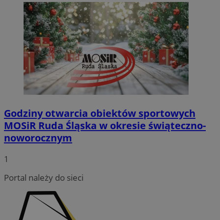
SessID
rudaslaska.com.pl
1 rok
QeSessID
rudaslaska.com.pl
1 rok
MvSessID
rudaslaska.com.pl
1 rok
msToken
.tiktok.com
1 tydzień 3
Godziny otwarcia obiektów sportowych
MOSiR Ruda Śląska w okresie świąteczno-
noworocznym
1
Pol
Portal należy do sieci
Google