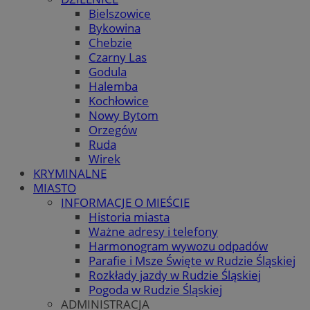
Bielszowice
Bykowina
Chebzie
Czarny Las
Godula
Halemba
Kochłowice
Nowy Bytom
Orzegów
Ruda
Wirek
KRYMINALNE
MIASTO
INFORMACJE O MIEŚCIE
Historia miasta
Ważne adresy i telefony
Harmonogram wywozu odpadów
Parafie i Msze Święte w Rudzie Śląskiej
Rozkłady jazdy w Rudzie Śląskiej
Pogoda w Rudzie Śląskiej
ADMINISTRACJA