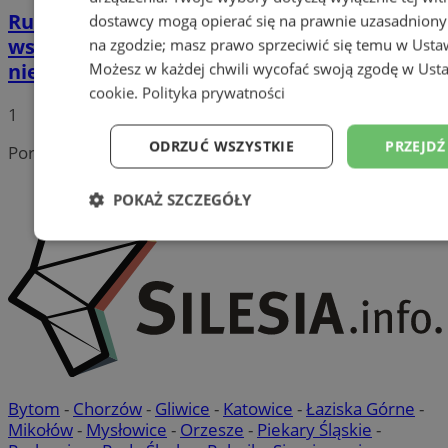
Rusza projekt "NOWES": Fundusze UE na
dostawcy mogą opierać się na prawnie uzasadniony
wsparcie osób bezrobotnych i z
na zgodzie; masz prawo sprzeciwić się temu w
Usta
niepełnosprawnościami
Możesz w każdej chwili wycofać swoją zgodę w
Usta
cookie
.
Polityka prywatności
1
ODRZUĆ WSZYSTKIE
PRZEJDŹ
Portal należy do sieci
POKAŻ SZCZEGÓŁY
Niezbędne
Wydajność
Targetowanie
Niesklasyfikowane
Bytom
-
Chorzów
-
Gliwice
-
Katowice
-
Łaziska Górne
-
Mikołów
-
Mysłowice
-
Orzesze
-
Piekary Śląskie
-