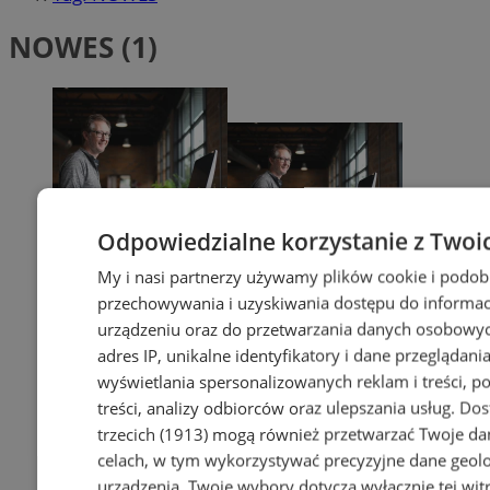
NOWES (1)
Odpowiedzialne korzystanie z Twoi
My i nasi partnerzy używamy plików cookie i podob
przechowywania i uzyskiwania dostępu do informac
urządzeniu oraz do przetwarzania danych osobowych
adres IP, unikalne identyfikatory i dane przeglądania
wyświetlania spersonalizowanych reklam i treści, p
treści, analizy odbiorców oraz ulepszania usług.
Dos
trzecich (1913)
mogą również przetwarzać Twoje dan
celach, w tym wykorzystywać precyzyjne dane geolok
urządzenia. Twoje wybory dotyczą wyłącznie tej wit