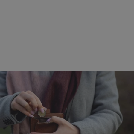
rudaslaska.com.pl
1 rok
Ten plik cookie przechowuje iden
rudaslaska.com.pl
1 rok
Ten plik cookie przechowuje iden
.tiktok.com
1 tydzień 3 dni
Ten plik cookie jest używany do
uwierzytelniania i bezpieczeństw
użytkownicy pozostają zalogowan
zabezpieczone, jak poruszać się 
internetową lub interakcji z jej u
30 minut
Ten plik cookie służy do rozróżn
Cloudflare Inc.
Jest to korzystne dla strony int
.x.com
umożliwia tworzenie ważnych r
korzystania z jej witryny interne
29 minut 59
Ten plik cookie służy do rozróżn
Cloudflare Inc.
sekund
Jest to korzystne dla strony int
.twitter.com
umożliwia tworzenie ważnych r
korzystania z jej witryny interne
Polityce prywatności Google
METADATA
5 miesięcy 4
Ten plik cookie jest używany d
YouTube
tygodnie
zgody użytkownika i wyboru pry
.youtube.com
interakcji z witryną. Rejestruje 
zgody odwiedzającego na różne p
ustawienia prywatności, zapewni
preferencje zostaną uhonorowan
sesjach.
nt
4 tygodnie 2 dni
Ten plik cookie jest używany pr
CookieScript
Script.com do zapamiętywania pr
rudaslaska.com.pl
dotyczących zgody użytkownika n