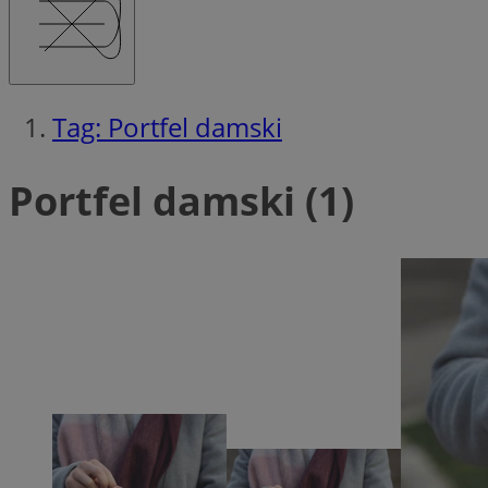
QeSessID
MvSessID
msToken
Tag: Portfel damski
__cf_bm
Portfel damski (1)
__cf_bm
VISITOR_PRIVACY_
CookieScriptConse