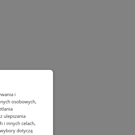
ywania i
danych osobowych,
etlania
az ulepszania
 i innych celach,
 wybory dotyczą