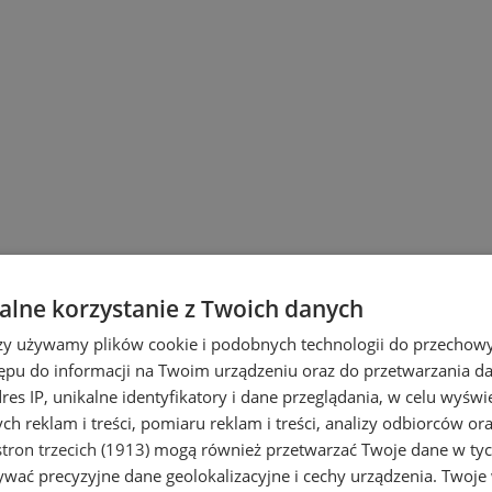
lne korzystanie z Twoich danych
rzy używamy plików cookie i podobnych technologii do przechow
ępu do informacji na Twoim urządzeniu oraz do przetwarzania 
dres IP, unikalne identyfikatory i dane przeglądania, w celu wyświ
h reklam i treści, pomiaru reklam i treści, analizy odbiorców or
tron trzecich (1913)
mogą również przetwarzać Twoje dane w tych
i Ruda Śląska
wać precyzyjne dane geolokalizacyjne i cechy urządzenia. Twoje