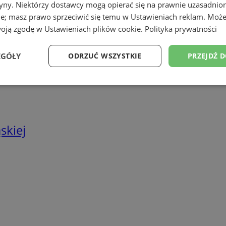
tryny. Niektórzy dostawcy mogą opierać się na prawnie uzasadnio
we
ie; masz prawo sprzeciwić się temu w
Ustawieniach reklam
. Może
twa energetyczne
woją zgodę w
Ustawieniach plików cookie
.
Polityka prywatności
EGÓŁY
ODRZUĆ WSZYSTKIE
PRZEJDŹ 
Wydajność
Targetowanie
Funkcjonalność
Ni
skiej
ezbędne
Wydajność
Targetowanie
Funkcjonalność
Niesklasyfikow
ie umożliwiają korzystanie z podstawowych funkcji strony internetowej, takich jak log
Bez niezbędnych plików cookie nie można prawidłowo korzystać ze strony internetowe
Provider
/
Okres
Opis
Domena
przechowywania
rudaslaska.com.pl
1 rok
Ten plik cookie przechowuje iden