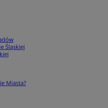
adów
e Śląskiej
kiej
ie Miasta?