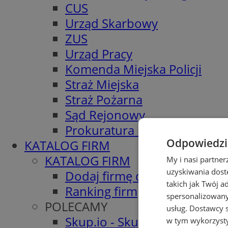
CUS
Urząd Skarbowy
ZUS
Urząd Pracy
Komenda Miejska Policji
Straż Miejska
Straż Pożarna
Sąd Rejonowy
Prokuratura Rejonowa
Odpowiedzia
KATALOG FIRM
KATALOG FIRM
My i nasi partne
uzyskiwania dost
Dodaj firmę do katalogu
takich jak Twój a
Ranking firm
spersonalizowanyc
POLECAMY
usług.
Dostawcy s
Skup.io - Skup nieruchomośc
w tym wykorzysty