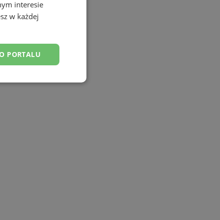
nym interesie
sz w każdej
DO PORTALU
esklasyfikowane
ane
owanie użytkownika i
j.
tyfikator sesji.