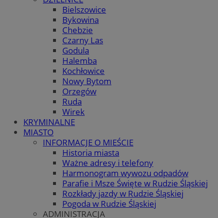
Bielszowice
Bykowina
Chebzie
Czarny Las
Godula
Halemba
Kochłowice
Nowy Bytom
Orzegów
Ruda
Wirek
KRYMINALNE
MIASTO
INFORMACJE O MIEŚCIE
Historia miasta
Ważne adresy i telefony
Harmonogram wywozu odpadów
Parafie i Msze Święte w Rudzie Śląskiej
Rozkłady jazdy w Rudzie Śląskiej
Pogoda w Rudzie Śląskiej
ADMINISTRACJA