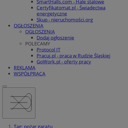
SmartHalls.com - Hale stalowe
Certyfikatomat.pl - Świadectwa
energetyczne
Skup - nieruchomości.org
OGŁOSZENIA
OGŁOSZENIA
Dodaj ogłoszenie
POLECAMY
Protocol IT
Pracuj.pl - praca w Rudzie Śląskiej
GoWork.pl - oferty pracy
REKLAMA
WSPÓŁPRACA
Tag: pożar garażu