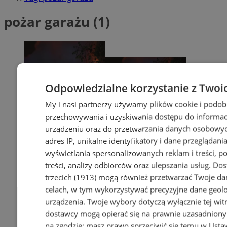
pożar garażu (1)
Odpowiedzialne korzystanie z Twoi
My i nasi partnerzy używamy plików cookie i podob
przechowywania i uzyskiwania dostępu do informac
urządzeniu oraz do przetwarzania danych osobowych
adres IP, unikalne identyfikatory i dane przeglądania
wyświetlania spersonalizowanych reklam i treści, p
treści, analizy odbiorców oraz ulepszania usług.
Dos
trzecich (1913)
mogą również przetwarzać Twoje dan
celach, w tym wykorzystywać precyzyjne dane geolok
urządzenia. Twoje wybory dotyczą wyłącznie tej wit
dostawcy mogą opierać się na prawnie uzasadniony
na zgodzie; masz prawo sprzeciwić się temu w
Usta