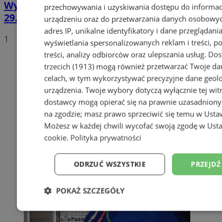
Wyłączenia prądu w Rudzie Śląskiej [27.05 -
przechowywania i uzyskiwania dostępu do informac
29.05] Sprawdź wykaz ulic
urządzeniu oraz do przetwarzania danych osobowych
adres IP, unikalne identyfikatory i dane przeglądania
1
wyświetlania spersonalizowanych reklam i treści, p
treści, analizy odbiorców oraz ulepszania usług.
Dos
trzecich (1913)
mogą również przetwarzać Twoje dan
celach, w tym wykorzystywać precyzyjne dane geolok
urządzenia. Twoje wybory dotyczą wyłącznie tej wit
dostawcy mogą opierać się na prawnie uzasadniony
na zgodzie; masz prawo sprzeciwić się temu w
Usta
Możesz w każdej chwili wycofać swoją zgodę w
Usta
cookie
.
Polityka prywatności
ODRZUĆ WSZYSTKIE
PRZEJDŹ
POKAŻ SZCZEGÓŁY
Niezbędne
Wydajność
Targetowanie