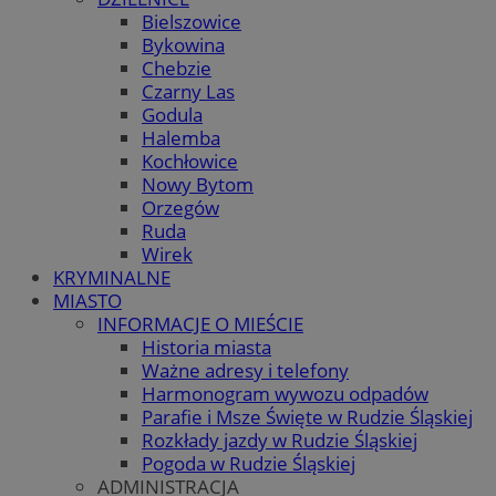
Bielszowice
Bykowina
Chebzie
Czarny Las
Godula
Halemba
Kochłowice
Nowy Bytom
Orzegów
Ruda
Wirek
KRYMINALNE
MIASTO
INFORMACJE O MIEŚCIE
Historia miasta
Ważne adresy i telefony
Harmonogram wywozu odpadów
Parafie i Msze Święte w Rudzie Śląskiej
Rozkłady jazdy w Rudzie Śląskiej
Pogoda w Rudzie Śląskiej
ADMINISTRACJA