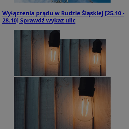
Wyłączenia prądu w Rudzie Śląskiej [25.10 -
28.10] Sprawdź wykaz ulic
CookieScriptConsent
4 tygodnie 
CookieScript
rudaslaska.com.pl