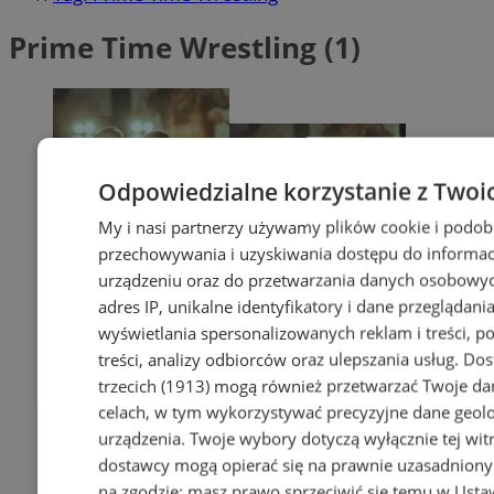
Prime Time Wrestling (1)
Odpowiedzialne korzystanie z Twoi
My i nasi partnerzy używamy plików cookie i podob
przechowywania i uzyskiwania dostępu do informac
urządzeniu oraz do przetwarzania danych osobowych
adres IP, unikalne identyfikatory i dane przeglądania
wyświetlania spersonalizowanych reklam i treści, p
treści, analizy odbiorców oraz ulepszania usług.
Dos
trzecich (1913)
mogą również przetwarzać Twoje dan
celach, w tym wykorzystywać precyzyjne dane geolok
urządzenia. Twoje wybory dotyczą wyłącznie tej wit
dostawcy mogą opierać się na prawnie uzasadniony
na zgodzie; masz prawo sprzeciwić się temu w
Usta