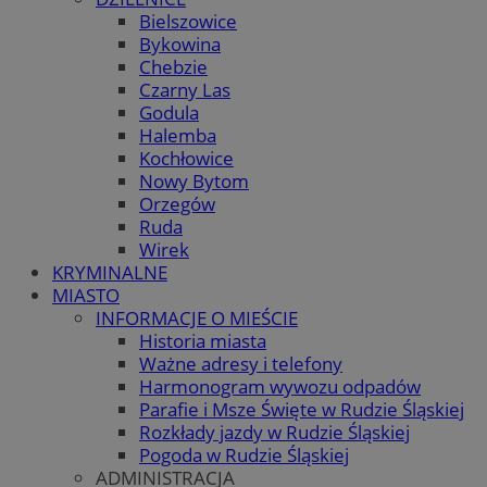
Bielszowice
Bykowina
Chebzie
Czarny Las
Godula
Halemba
Kochłowice
Nowy Bytom
Orzegów
Ruda
Wirek
KRYMINALNE
MIASTO
INFORMACJE O MIEŚCIE
Historia miasta
Ważne adresy i telefony
Harmonogram wywozu odpadów
Parafie i Msze Święte w Rudzie Śląskiej
Rozkłady jazdy w Rudzie Śląskiej
Pogoda w Rudzie Śląskiej
ADMINISTRACJA